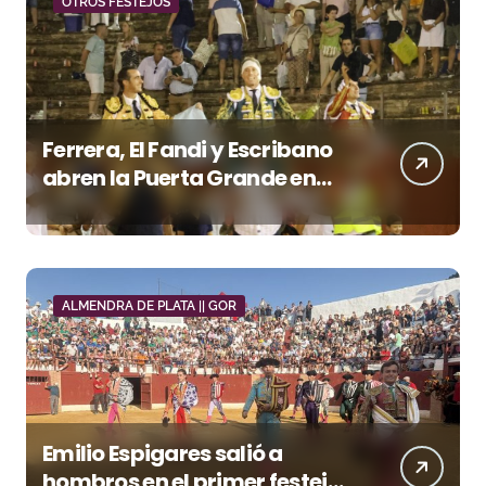
OTROS FESTEJOS
Ferrera, El Fandi y Escribano
abren la Puerta Grande en
una tarde triunfal en Azuaga
ALMENDRA DE PLATA || GOR
Emilio Espigares salió a
hombros en el primer festejo