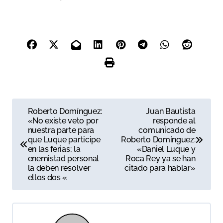
N
Roberto Domínguez:
Juan Bautista
«No existe veto por
responde al
a
nuestra parte para
comunicado de
que Luque participe
Roberto Domínguez:
v
en las ferias; la
«Daniel Luque y
enemistad personal
Roca Rey ya se han
e
la deben resolver
citado para hablar»
ellos dos «
g
a