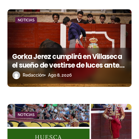
d
a
NOTICIAS
s
Gorka Jerez cumplirá en Villaseca
el sueño de vestirse de luces ante
los suyos
Redacción
Ago 8, 2026
NOTICIAS