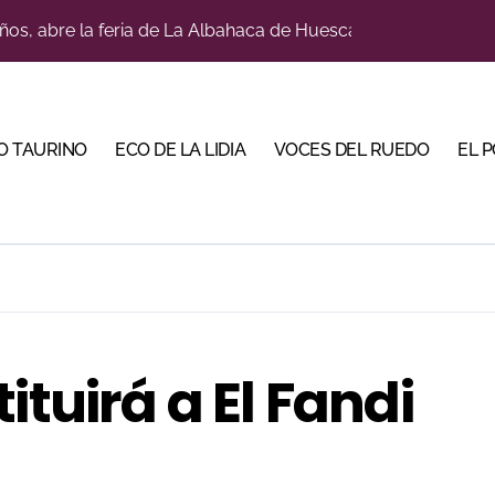
a con alicientes y marcado acento torista
tiembre de desafíos y variedad ganadera
 apuesta por los jóvenes con entradas desde un euro
O TAURINO
ECO DE LA LIDIA
VOCES DEL RUEDO
EL 
ma su temporada de figura y el palco niega el premio a Roc
lotito’ sobresale en una noche gris en Las Ventas
n el cuadro de honor de las Colombinas 2026
e de Tauroemoción en Huesca: «Todas las figuras del toreo qui
orino Martín para su regreso a Huesca trece años después (Im
ituirá a El Fandi
bre la corrida de seis rejoneadores en El Puerto de Santa Ma