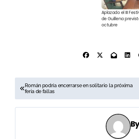
Aplazado el III Fes
de Guillena previst
octubre
N
Román podría encerrarse en solitario la próxima
feria de fallas
a
v
e
B
g