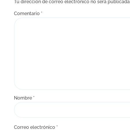
Tu dirección de correo electrónico no será publicada
a
Comentario
*
d
a
s
Nombre
*
Correo electrónico
*