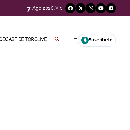
7
Ago 2026, Vie
Buscar:
PODCAST DE TOROLIVE
Suscríbete
a Rey
BOTÓN DE BÚSQUEDA
eren venir a esta feria»
ágenes)
ría esta noche