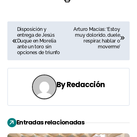
N
Disposición y
Arturo Macías: ‘Estoy
entrega de Jesús
muy dolorido, duele
a
Duque en Morelia
respirar, hablar o
ante un toro sin
moverme’
v
opciones de triunfo
e
g
By
Redacción
a
c
i
Entradas relacionadas
ó