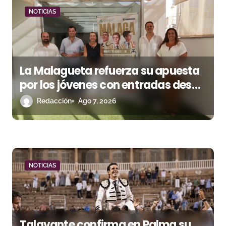
n
NOTICIAS
d
e
e
La Malagueta refuerza su apuesta
n
por los jóvenes con entradas desde
un euro
Redacción
Ago 7, 2026
t
r
a
d
NOTICIAS
a
s
Talavante confirma en Palma su