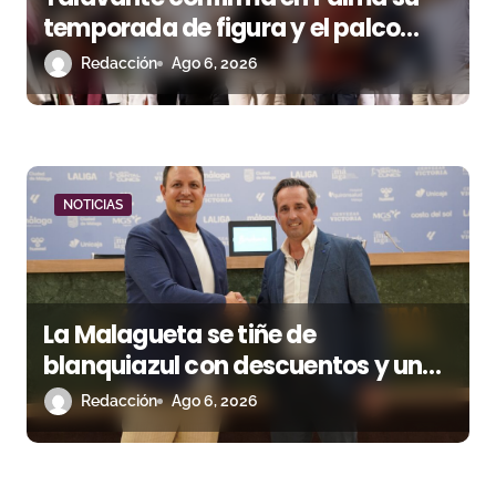
temporada de figura y el palco
niega el premio a Roca Rey
Redacción
Ago 6, 2026
NOTICIAS
La Malagueta se tiñe de
blanquiazul con descuentos y una
corrida homenaje al Málaga CF
Redacción
Ago 6, 2026