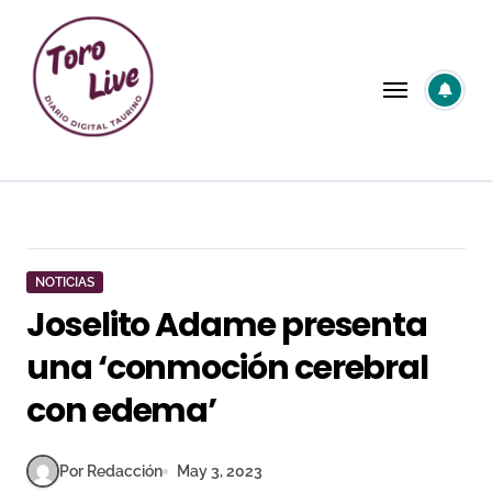
Saltar
al
contenido
NOTICIAS
Joselito Adame presenta
una ‘conmoción cerebral
con edema’
Por Redacción
May 3, 2023