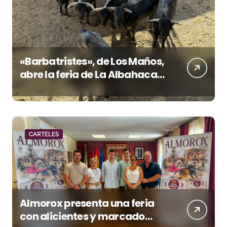
«Barbatristes», de Los Maños,
abre la feria de La Albahaca
de Huesca
CARTELES
Almorox presenta una feria
con alicientes y marcado