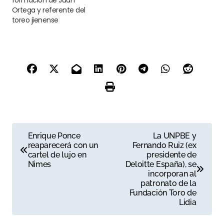
formación de Juan
Ortega y referente del
toreo jienense
N
Enrique Ponce
La UNPBE y
reaparecerá con un
Fernando Ruiz (ex
a
cartel de lujo en
presidente de
Nimes
Deloitte España), se
v
incorporan al
patronato de la
e
Fundación Toro de
Lidia
g