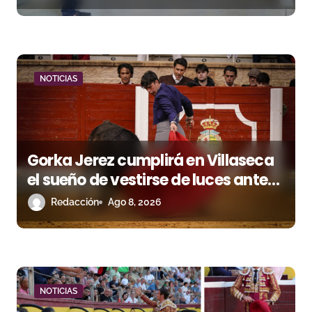
a
d
a
NOTICIAS
s
Gorka Jerez cumplirá en Villaseca
el sueño de vestirse de luces ante
los suyos
Redacción
Ago 8, 2026
NOTICIAS