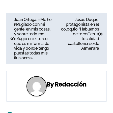
N
Juan Ortega: «Me he
Jesús Duque,
refugiado con mi
protagonista en el
a
gente, en mis cosas,
coloquio “Hablamos
y sobre todo me
de toros” en la
v
refugio en el toreo,
localidad
que es mi forma de
castellonense de
e
vida y donde tengo
Almenara
puestas todas mis
g
ilusiones»
a
c
By
Redacción
i
ó
n