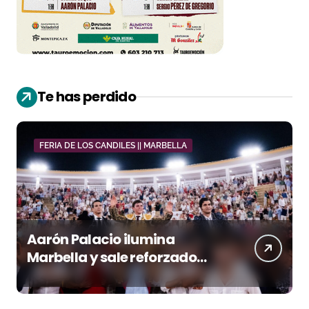
Te has perdido
FERIA DE LOS CANDILES || MARBELLA
Aarón Palacio ilumina
Marbella y sale reforzado
junto a Manzanares y
Morante