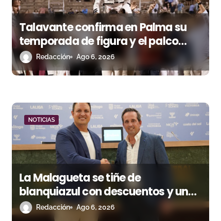
Talavante confirma en Palma su
temporada de figura y el palco
niega el premio a Roca Rey
Redacción
Ago 6, 2026
NOTICIAS
La Malagueta se tiñe de
blanquiazul con descuentos y una
corrida homenaje al Málaga CF
Redacción
Ago 6, 2026