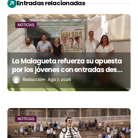
Entradas relacionadas
d
e
NOTICIAS
e
n
t
La Malagueta refuerza su apuesta
por los jóvenes con entradas desde
r
un euro
Redacción
Ago 7, 2026
a
d
a
NOTICIAS
s