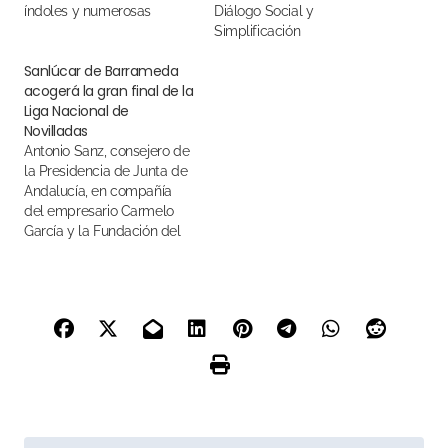
índoles y numerosas
Diálogo Social y
reuniones institucionales
Simplificación
Administrativa de la Junta
Sanlúcar de Barrameda
de Andalucía
acogerá la gran final de la
Liga Nacional de
Novilladas
Antonio Sanz, consejero de
la Presidencia de Junta de
Andalucía, en compañía
del empresario Carmelo
García y la Fundación del
Toro de Lidia, ha
presentado la gran final
que se celebrará el
próximo domingo 27 de
octubre en El Coso de El
Pino