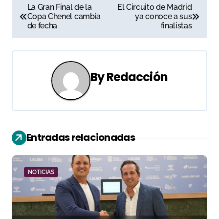
N
La Gran Final de la
El Circuito de Madrid
Copa Chenel cambia
ya conoce a sus
a
de fecha
finalistas
v
e
By
Redacción
g
a
c
Entradas relacionadas
i
ó
NOTICIAS
n
d