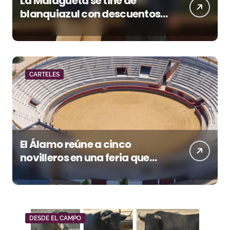
La Malagueta se tiñe de
blanquiazul con descuentos
y una corrida homenaje al
Málaga CF
CARTELES
El Álamo reúne a cinco
novilleros en una feria que
vuelve a mirar al futuro
DESDE EL CAMPO