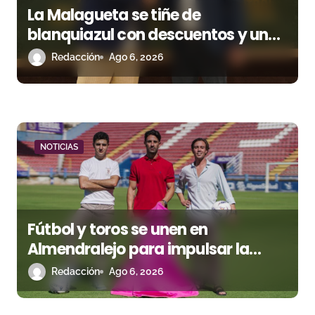
e
La Malagueta se tiñe de
e
blanquiazul con descuentos y una
corrida homenaje al Málaga CF
n
Redacción
Ago 6, 2026
t
r
a
NOTICIAS
d
a
Fútbol y toros se unen en
s
Almendralejo para impulsar la
corrida de la Piedad
Redacción
Ago 6, 2026