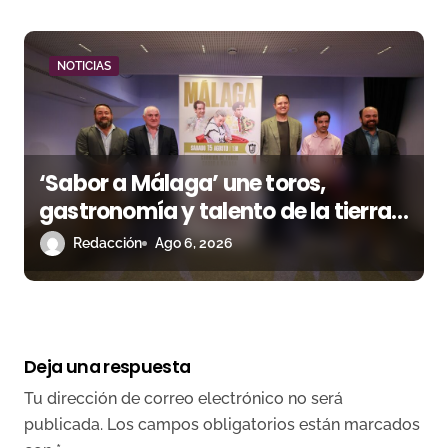
NOTICIAS
‘Sabor a Málaga’ une toros,
gastronomía y talento de la tierra
en La Malagueta
Redacción
Ago 6, 2026
Deja una respuesta
Tu dirección de correo electrónico no será
publicada.
Los campos obligatorios están marcados