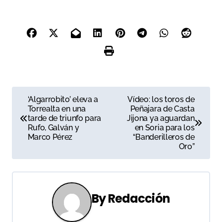
N
‘Algarrobito’ eleva a
Vídeo: los toros de
Torrealta en una
Peñajara de Casta
a
tarde de triunfo para
Jijona ya aguardan
Rufo, Galván y
en Soria para los
v
Marco Pérez
“Banderilleros de
Oro”
e
g
a
By
Redacción
c