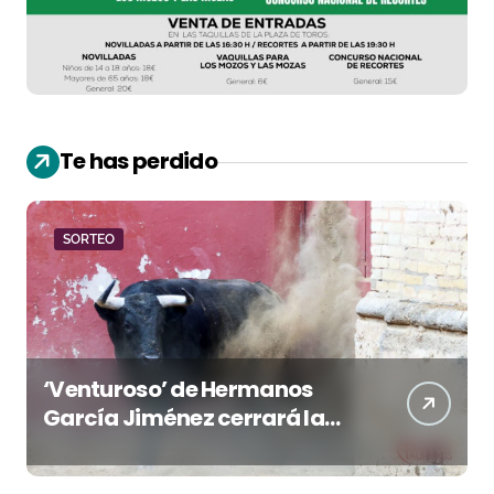
Te has perdido
SORTEO
‘Venturoso’ de Hermanos
García Jiménez cerrará la
temporada de El Puerto