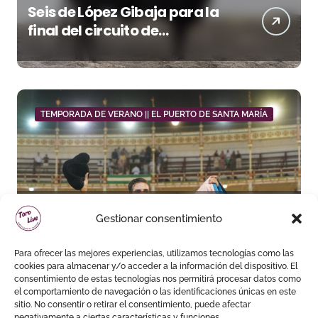
Seis de López Gibaja para la
final del circuito de
novilladas de Andalucía en
Málaga
TEMPORADA DE VERANO || EL PUERTO DE SANTA MARÍA
Daniel Crespo reivindica su
Gestionar consentimiento
sitio con una gran faena y dos
orejas
Para ofrecer las mejores experiencias, utilizamos tecnologías como las
cookies para almacenar y/o acceder a la información del dispositivo. El
consentimiento de estas tecnologías nos permitirá procesar datos como
el comportamiento de navegación o las identificaciones únicas en este
sitio. No consentir o retirar el consentimiento, puede afectar
negativamente a ciertas características y funciones.