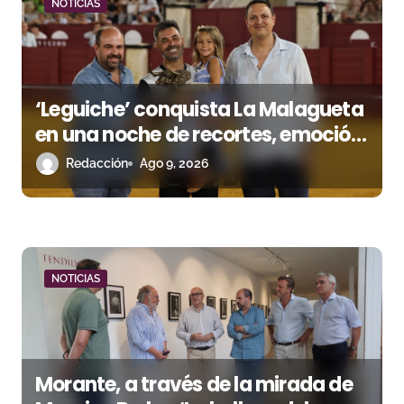
NOTICIAS
a
s
‘Leguiche’ conquista La Malagueta
en una noche de recortes, emoción
y gran ambiente
Redacción
Ago 9, 2026
NOTICIAS
Morante, a través de la mirada de