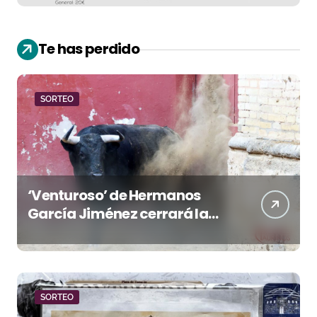
Te has perdido
SORTEO
‘Venturoso’ de Hermanos
García Jiménez cerrará la
temporada de El Puerto
SORTEO