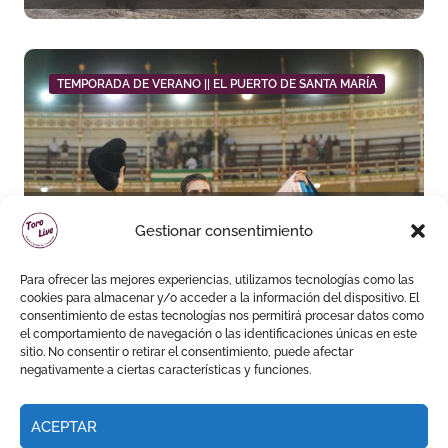
Málaga
TEMPORADA DE VERANO || EL PUERTO DE SANTA MARÍA
Daniel Crespo reivindica su
Gestionar consentimiento
sitio con una gran faena y dos
orejas
Para ofrecer las mejores experiencias, utilizamos tecnologías como las
cookies para almacenar y/o acceder a la información del dispositivo. El
consentimiento de estas tecnologías nos permitirá procesar datos como
el comportamiento de navegación o las identificaciones únicas en este
sitio. No consentir o retirar el consentimiento, puede afectar
negativamente a ciertas características y funciones.
ACEPTAR