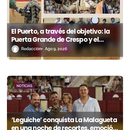
d
e
El Puerto, a través del objetivo: la
e
Puerta Grande de Crespo y el
n
aroma de Morante
Redacción
Ago 9, 2026
t
r
a
NOTICIAS
d
a
s
‘Leguiche’ conquista La Malagueta
en una noche de recortes, emoción