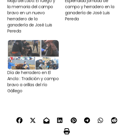
Majá del Lobo: El fuego y
Espléndida jornada de
la memoria del campo
campo y herradero en la
bravo en un nuevo
ganadería de José Luis
herradero de la
Pereda
ganadería de José Luis
Pereda
Día de herradero en El
Ancla : Tradición y campo
bravo a orillas del río
Gállego