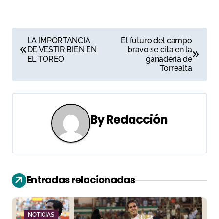
N
LA IMPORTANCIA
El futuro del campo
DE VESTIR BIEN EN
bravo se cita en la
a
EL TOREO
ganadería de
Torrealta
v
e
g
By
Redacción
a
c
i
Entradas relacionadas
ó
n
NOTICIAS