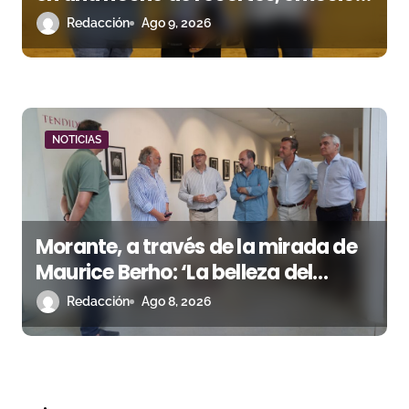
y gran ambiente
Redacción
Ago 9, 2026
NOTICIAS
Morante, a través de la mirada de
Maurice Berho: ‘La belleza del
misterio’ llega a La Malagueta
Redacción
Ago 8, 2026