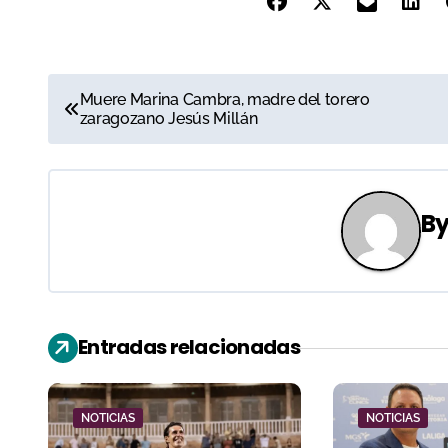
N
Muere Marina Cambra, madre del torero
zaragozano Jesús Millán
a
v
e
B
g
a
c
Entradas relacionadas
i
ó
NOTICIAS
NOTICIAS