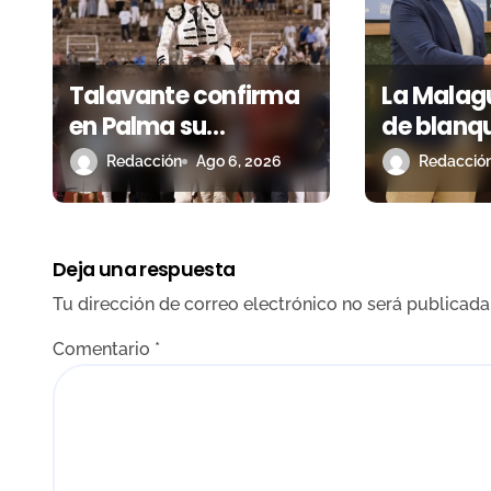
n
d
Talavante confirma
La Malagu
e
en Palma su
de blanqu
e
temporada de figura
descuent
Redacción
Ago 6, 2026
Redacció
n
y el palco niega el
corrida h
premio a Roca Rey
Málaga 
t
Deja una respuesta
r
Tu dirección de correo electrónico no será publicada
a
Comentario
*
d
a
s