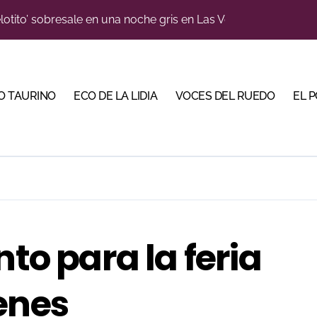
lotito’ sobresale en una noche gris en Las Ventas
n el cuadro de honor de las Colombinas 2026
e de Tauroemoción en Huesca: «Todas las figuras del toreo qui
O TAURINO
ECO DE LA LIDIA
VOCES DEL RUEDO
EL 
orino Martín para su regreso a Huesca trece años después (Im
blanquiazul con descuentos y una corrida homenaje al Málag
illeros en una feria que vuelve a mirar al futuro
cigrande para Morante y Manzanares en Illumbe (Vídeo e imá
 Almendralejo para impulsar la corrida de la Piedad
nto para la feria
, gastronomía y talento de la tierra en La Malagueta
ma su temporada de figura y el palco niega el premio a Roc
enes