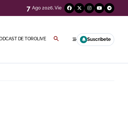
7
Ago 2026, Vie
eren venir a esta feria»
Buscar:
PODCAST DE TOROLIVE
Suscríbete
ágenes)
BOTÓN DE BÚSQUEDA
a CF
genes desde el campo)
a Rey