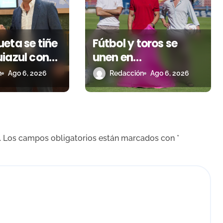
eta se tiñe
Fútbol y toros se
iazul con
unen en
os y una
Almendralejo para
n
Ago 6, 2026
Redacción
Ago 6, 2026
omenaje al
impulsar la corrida
CF
de la Piedad
.
Los campos obligatorios están marcados con
*