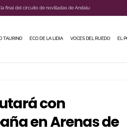
la final del circuito de novilladas de Andalucía en Málaga
u sitio con una gran faena y dos orejas
la venta física para una de sus grandes citas del verano
O TAURINO
ECO DE LA LIDIA
VOCES DEL RUEDO
EL 
bjetivo: la Puerta Grande de Crespo y el aroma de Morante
do en Pontevedra con tres orejas y una Puerta Grande de p
ano abren la Puerta Grande en una tarde triunfal en Azuaga
Malagueta en una noche de recortes, emoción y gran ambient
iva la cuenta atrás de su feria con la renovación de abonos
utará con
García Jiménez cerrará la temporada de El Puerto
paña en Arenas de