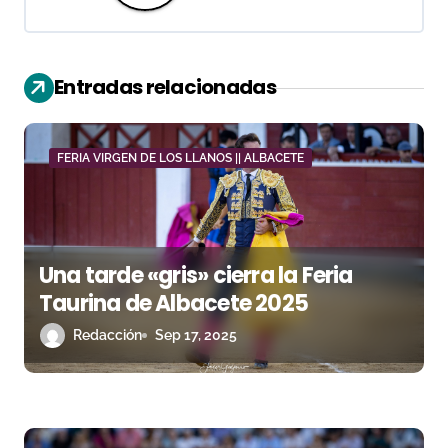
i
ó
Entradas relacionadas
n
d
FERIA VIRGEN DE LOS LLANOS || ALBACETE
e
e
n
Una tarde «gris» cierra la Feria
Taurina de Albacete 2025
t
Redacción
Sep 17, 2025
r
a
d