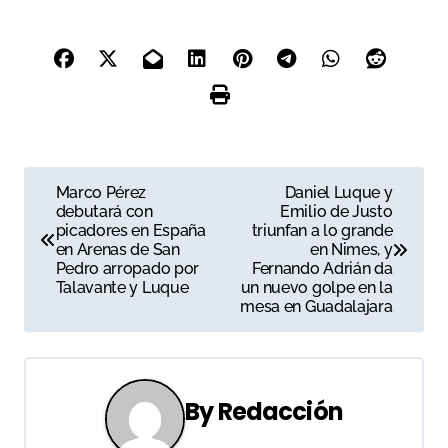
N
Marco Pérez
Daniel Luque y
debutará con
Emilio de Justo
a
picadores en España
triunfan a lo grande
en Arenas de San
en Nimes, y
v
Pedro arropado por
Fernando Adrián da
Talavante y Luque
un nuevo golpe en la
e
mesa en Guadalajara
g
a
By
Redacción
c