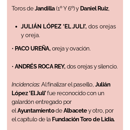
Toros de
Jandilla
(1º Y 6º) y
Daniel Ruiz
,
JULIÁN LÓPEZ ‘EL JULI’,
dos orejas
y oreja.
•
PACO UREÑA,
oreja y ovación.
•
ANDRÉS ROCA REY,
dos orejas y silencio.
Incidencias:
Al finalizar el paseíllo,
Julián
López ‘El Juli’
fue reconocido con un
galardón entregado por
el
Ayuntamiento
de
Albacete
y otro, por
el capítulo de la
Fundación Toro de Lidia.