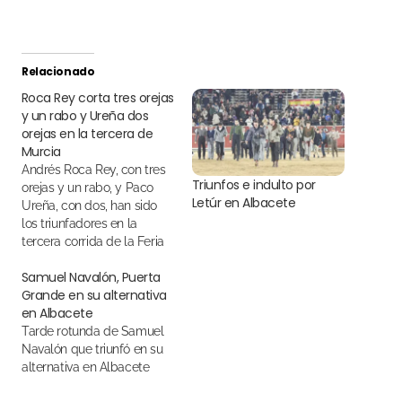
Relacionado
Roca Rey corta tres orejas
y un rabo y Ureña dos
orejas en la tercera de
Murcia
Andrés Roca Rey, con tres
Triunfos e indulto por
orejas y un rabo, y Paco
Letúr en Albacete
Ureña, con dos, han sido
los triunfadores en la
tercera corrida de la Feria
de Murcia, una tarde que
Samuel Navalón, Puerta
se vivió con gran ambiente
Grande en su alternativa
y lleno en los tendidos. El
en Albacete
Juli cortó una oreja en el
primero de la…
Tarde rotunda de Samuel
Navalón que triunfó en su
alternativa en Albacete