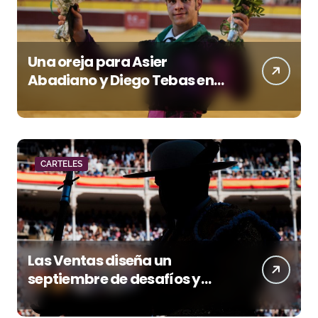
Una oreja para Asier
Abadiano y Diego Tebas en
una apertura de la Albahaca
marcada por el buen juego
de Los Maños
CARTELES
Las Ventas diseña un
septiembre de desafíos y
variedad ganadera