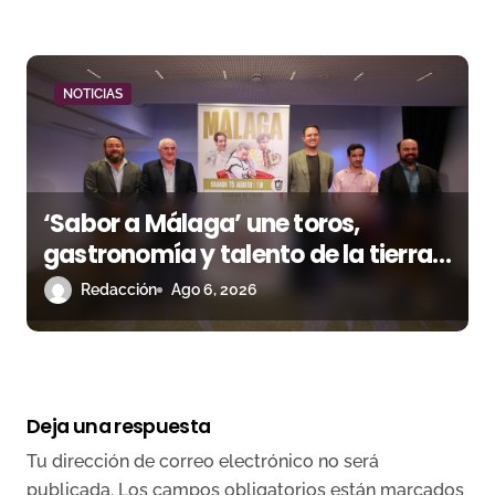
NOTICIAS
‘Sabor a Málaga’ une toros,
gastronomía y talento de la tierra
en La Malagueta
Redacción
Ago 6, 2026
Deja una respuesta
Tu dirección de correo electrónico no será
publicada.
Los campos obligatorios están marcados