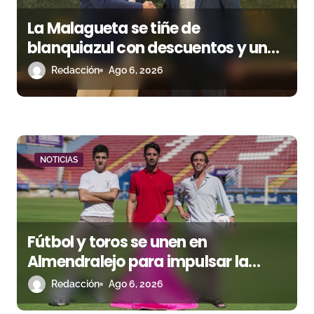
e
La Malagueta se tiñe de
n
blanquiazul con descuentos y una
corrida homenaje al Málaga CF
Redacción
Ago 6, 2026
t
r
a
d
NOTICIAS
a
s
Fútbol y toros se unen en
Almendralejo para impulsar la
corrida de la Piedad
Redacción
Ago 6, 2026