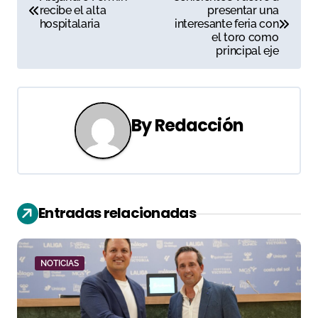
recibe el alta
presentar una
a
hospitalaria
interesante feria con
el toro como
v
principal eje
e
g
By
Redacción
a
c
i
Entradas relacionadas
ó
n
NOTICIAS
d
e