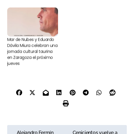
Mar de Nubes y Eduardo
Dávila Miura celebran una
jornada cultural taurina
en Zaragoza el próximo
jueves
N
Alejandro Fermín
Cenicientos vuelve a