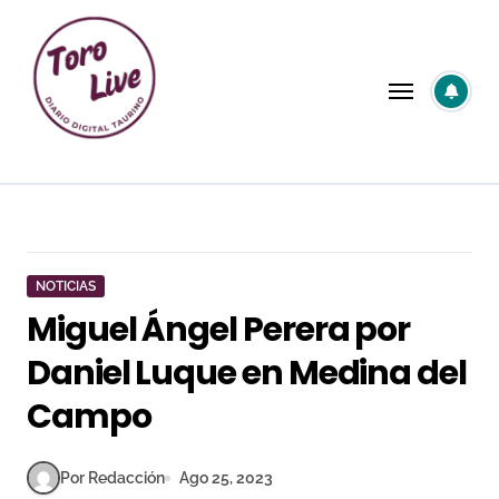
Saltar
al
contenido
NOTICIAS
Miguel Ángel Perera por
Daniel Luque en Medina del
Campo
Por Redacción
Ago 25, 2023