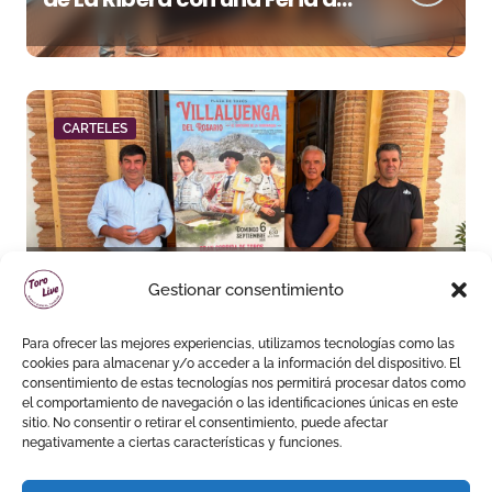
San Mateo de máxima
categoría
CARTELES
Villaluenga arma un cartel de
Gestionar consentimiento
plaza grande en uno de los
cosos más singulares de
Para ofrecer las mejores experiencias, utilizamos tecnologías como las
España
cookies para almacenar y/o acceder a la información del dispositivo. El
consentimiento de estas tecnologías nos permitirá procesar datos como
el comportamiento de navegación o las identificaciones únicas en este
sitio. No consentir o retirar el consentimiento, puede afectar
negativamente a ciertas características y funciones.