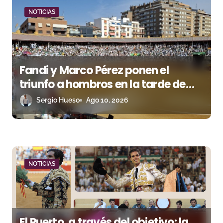
n
NOTICIAS
d
e
Fandi y Marco Pérez ponen el
e
triunfo a hombros en la tarde de
n
San Lorenzo
Sergio Hueso
Ago 10, 2026
t
r
a
NOTICIAS
d
a
s
El Puerto, a través del objetivo: la