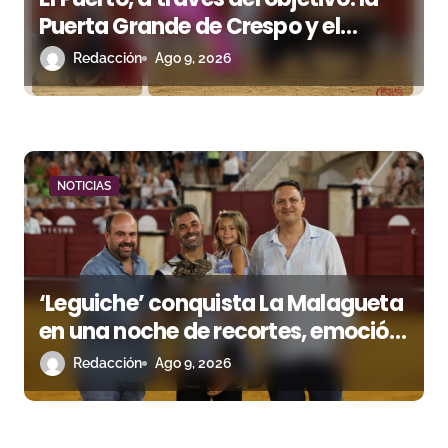
Puerta Grande de Crespo y el
aroma de Morante
Redacción
Ago 9, 2026
NOTICIAS
‘Leguiche’ conquista La Malagueta
en una noche de recortes, emoción
y gran ambiente
Redacción
Ago 9, 2026