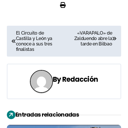
N
El Circuito de
«VARAPALO» de
Castilla y León ya
Zalduendo abre la
a
conoce a sus tres
tarde en Bilbao
finalistas
v
e
g
By
Redacción
a
c
i
Entradas relacionadas
ó