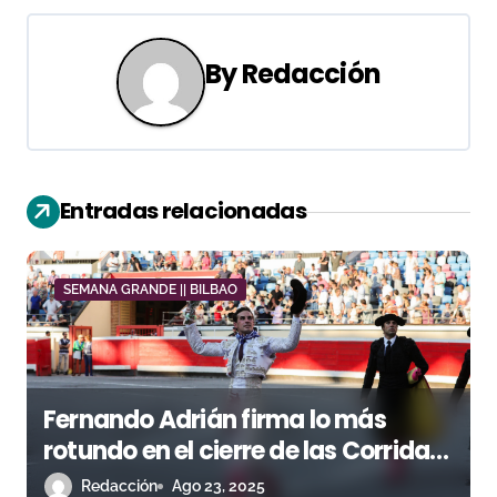
g
a
By
Redacción
c
i
ó
Entradas relacionadas
n
d
SEMANA GRANDE || BILBAO
e
e
Fernando Adrián firma lo más
n
rotundo en el cierre de las Corridas
t
Generales de Bilbao
Redacción
Ago 23, 2025