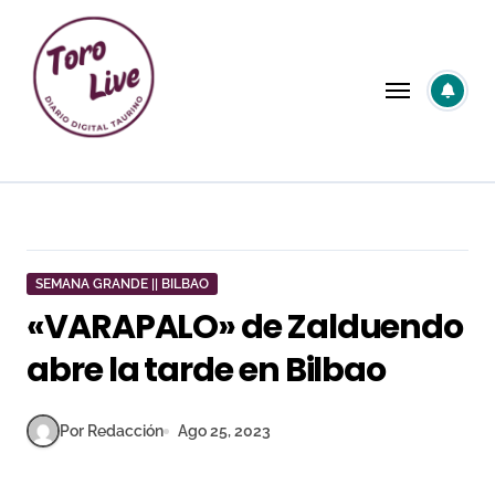
Saltar
al
contenido
SEMANA GRANDE || BILBAO
«VARAPALO» de Zalduendo
abre la tarde en Bilbao
Por Redacción
Ago 25, 2023