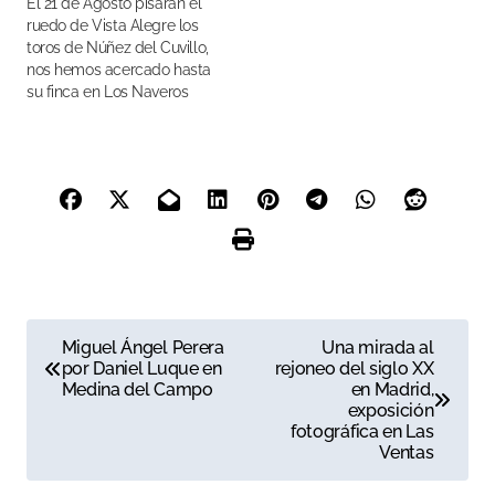
El 21 de Agosto pisarán el
ruedo de Vista Alegre los
toros de Núñez del Cuvillo,
nos hemos acercado hasta
su finca en Los Naveros
(Cádiz) para visitarlos
N
Miguel Ángel Perera
Una mirada al
por Daniel Luque en
rejoneo del siglo XX
a
Medina del Campo
en Madrid,
exposición
v
fotográfica en Las
Ventas
e