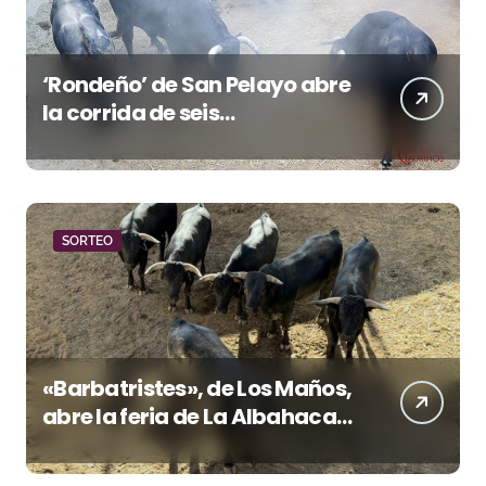
‘Rondeño’ de San Pelayo abre
la corrida de seis
rejoneadores en El Puerto de
Santa María esta noche
SORTEO
«Barbatristes», de Los Maños,
abre la feria de La Albahaca
de Huesca