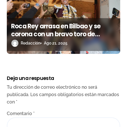
Roca Rey arrasa en Bilbao y se
corona con un bravo toro de
Victoriano del Río
Redacción
Ago 21, 2025
Deja una respuesta
Tu dirección de correo electrónico no será
publicada.
Los campos obligatorios están marcados
con
*
Comentario
*