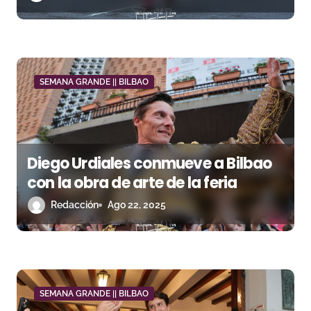
r
a
d
SEMANA GRANDE || BILBAO
a
s
Diego Urdiales conmueve a Bilbao
con la obra de arte de la feria
Redacción
Ago 22, 2025
SEMANA GRANDE || BILBAO