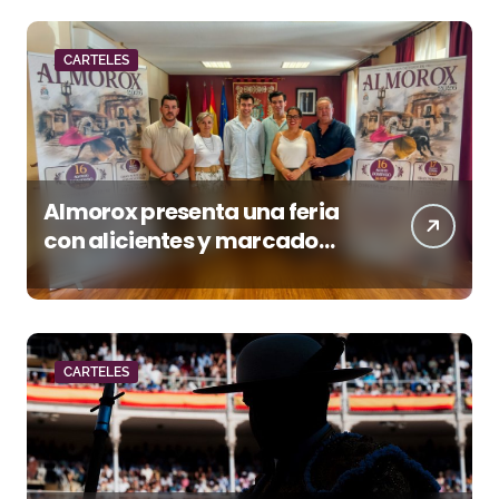
CARTELES
Almorox presenta una feria
con alicientes y marcado
acento torista
CARTELES