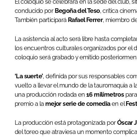
El coloquio se celebrará en la sede del club, s
conducido por
Begoña del Teso
, crítica cine
También participará
Rafael Ferrer
, miembro de 
La asistencia al acto será libre hasta completar 
los encuentros culturales organizados por el 
coloquio será grabado y emitido posteriorment
‘La suerte’
, definida por sus responsables c
vuelto a llevar el mundo de la tauromaquia a la
una producción rodada en
16 milímetros
par
premio a la
mejor serie de comedia
en el
Fest
La producción está protagonizada por
Óscar 
del toreo que atraviesa un momento complicad