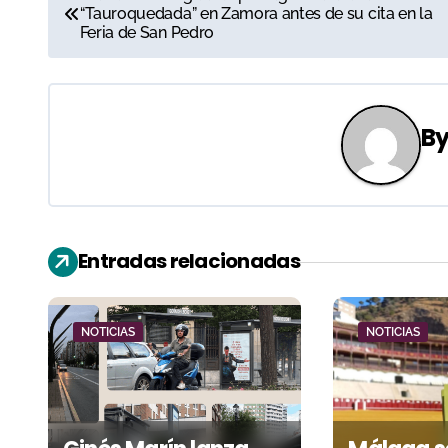
“Tauroquedada” en Zamora antes de su cita en la
a
Feria de San Pedro
v
e
B
g
a
c
Entradas relacionadas
i
ó
NOTICIAS
NOTICIAS
n
d
e