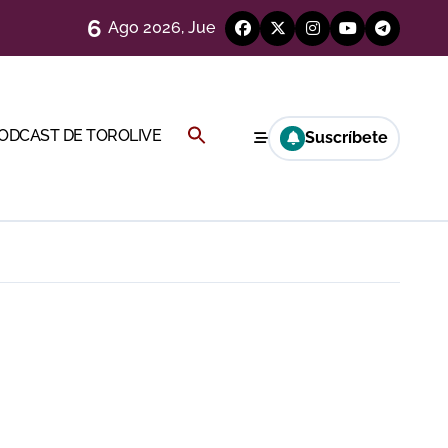
6
Ago 2026, Jue
)
Buscar:
PODCAST DE TOROLIVE
Suscríbete
Cambil
BOTÓN DE BÚSQUEDA
ión
más allá del ruedo