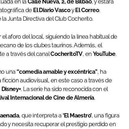
ituada en la
Calle Nueva, 2, de Bilbao
, y estará
matográfica de
El Diario Vasco
y
El Correo
.
la Junta Directiva del Club Cocherito.
el aforo del local, siguiendo la línea habitual de
decano de los clubes taurinos. Además, el
e a través del canal
CocheritoTV
, en
YouTube
.
omo una
“comedia amable y excéntrica”
, ha
 ficción audiovisual, en este caso a través de
a
Disney+
. La serie ha sido reconocida con el
ival Internacional de Cine de Almería
.
Jaenada
, que interpreta a
‘El Maestro’
, una figura
o y necesita recuperar el prestigio perdido en