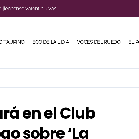
s para la Semana Grande Donostiarra
a una corrida de máxima seriedad para Ciudad Real (En Vídeo
res Puertas Grandes de Madrid en una feria de alto nivel
O TAURINO
ECO DE LA LIDIA
VOCES DEL RUEDO
EL 
 de Linares organiza una novillada en la plaza de toros de 
scubrir al toro bravo como guardián de la biodiversidad
ve a Madrid en busca del premio que se le escapó en junio
 en Parentis: su fractura aún no presenta consolidación
u idilio con el público en una Albahaca de máxima expectac
rá en el Club
Torería’, una campaña para reivindicar los valores del toreo 
bao sobre ‘La