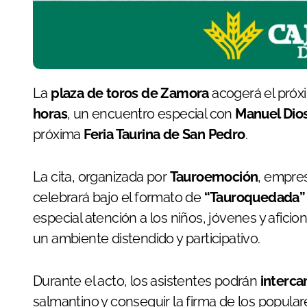
La
plaza de toros de Zamora
acogerá el pró
horas
, un encuentro especial con
Manuel Dio
próxima
Feria Taurina de San Pedro
.
La cita, organizada por
Tauroemoción
, empres
celebrará bajo el formato de
“Tauroquedada”
especial atención a los niños, jóvenes y afic
un ambiente distendido y participativo.
Durante el acto, los asistentes podrán
interc
salmantino y conseguir la firma de los popul