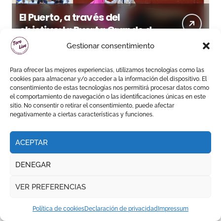
El Puerto, a través del
objetivo: la Puerta Grande de
Crespo y el aroma de
Gestionar consentimiento
Morante
Para ofrecer las mejores experiencias, utilizamos tecnologías como las
cookies para almacenar y/o acceder a la información del dispositivo. El
consentimiento de estas tecnologías nos permitirá procesar datos como
OTROS FESTEJOS
el comportamiento de navegación o las identificaciones únicas en este
sitio. No consentir o retirar el consentimiento, puede afectar
negativamente a ciertas características y funciones.
ACEPTAR
Ferrera, El Fandi y Escribano
DENEGAR
abren la Puerta Grande en
una tarde triunfal en Azuaga
VER PREFERENCIAS
Política de cookies
Declaración de privacidad
Impressum