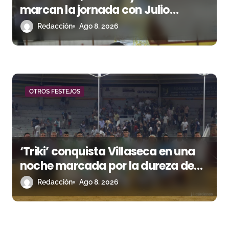
marcan la jornada con Julio
Romero, Andy Cartagena y Hugo
Redacción
Ago 8, 2026
Tarbelli
OTROS FESTEJOS
‘Triki’ conquista Villaseca en una
noche marcada por la dureza de
Monteviejo
Redacción
Ago 8, 2026