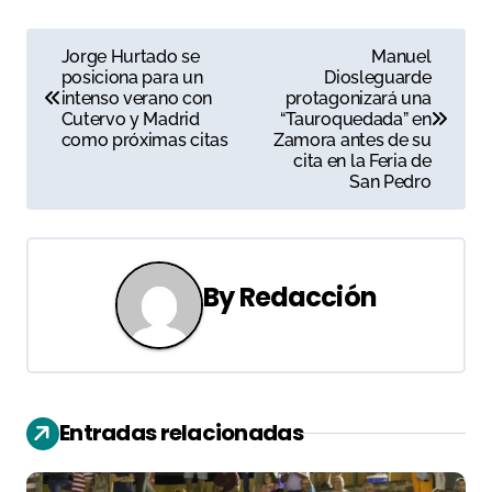
N
Jorge Hurtado se
Manuel
posiciona para un
Diosleguarde
a
intenso verano con
protagonizará una
Cutervo y Madrid
“Tauroquedada” en
v
como próximas citas
Zamora antes de su
cita en la Feria de
e
San Pedro
g
a
By
Redacción
c
i
ó
Entradas relacionadas
n