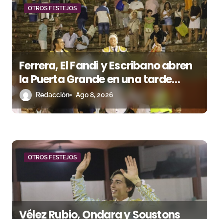
d
OTROS FESTEJOS
e
e
n
Ferrera, El Fandi y Escribano abren
la Puerta Grande en una tarde
t
triunfal en Azuaga
Redacción
Ago 8, 2026
r
a
d
a
OTROS FESTEJOS
s
Vélez Rubio, Ondara y Soustons