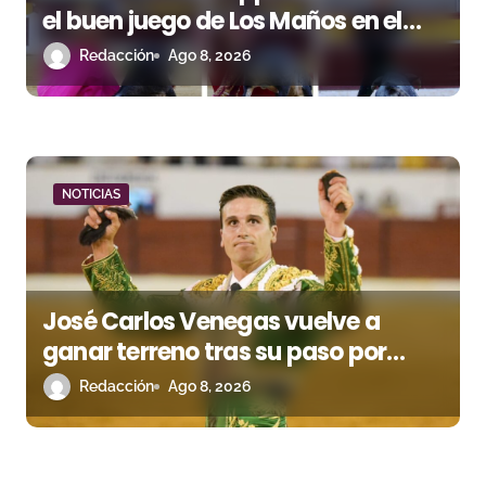
el buen juego de Los Maños en el
r
arranque de Huesca
Redacción
Ago 8, 2026
a
d
a
NOTICIAS
s
José Carlos Venegas vuelve a
ganar terreno tras su paso por
Madrid
Redacción
Ago 8, 2026