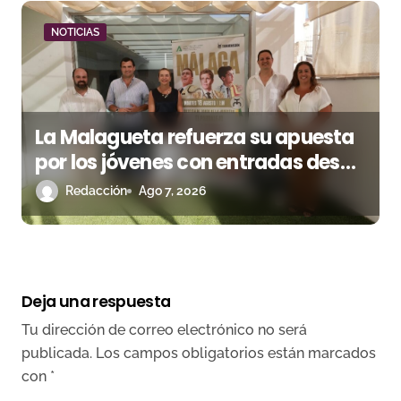
NOTICIAS
La Malagueta refuerza su apuesta
por los jóvenes con entradas desde
un euro
Redacción
Ago 7, 2026
Deja una respuesta
Tu dirección de correo electrónico no será
publicada.
Los campos obligatorios están marcados
con
*