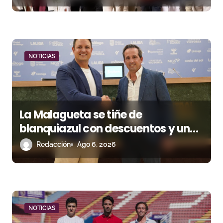
t
r
a
NOTICIAS
d
a
s
La Malagueta se tiñe de
blanquiazul con descuentos y una
corrida homenaje al Málaga CF
Redacción
Ago 6, 2026
NOTICIAS