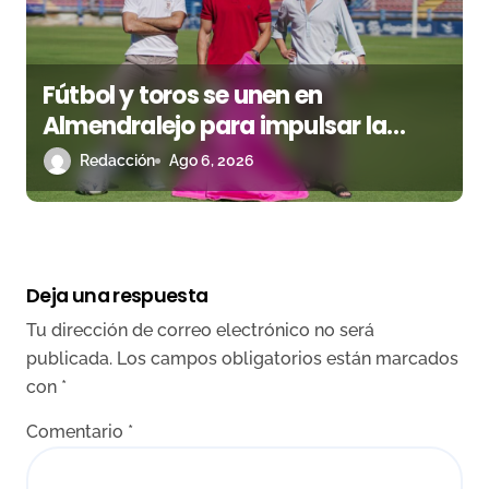
Fútbol y toros se unen en
Almendralejo para impulsar la
corrida de la Piedad
Redacción
Ago 6, 2026
Deja una respuesta
Tu dirección de correo electrónico no será
publicada.
Los campos obligatorios están marcados
con
*
Comentario
*