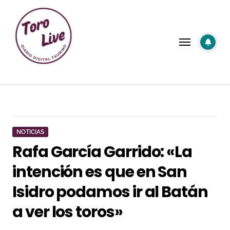
Saltar
al
contenido
NOTICIAS
Rafa García Garrido: «La
intención es que en San
Isidro podamos ir al Batán
a ver los toros»