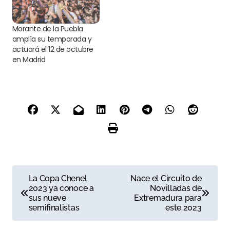
Morante de la Puebla
amplía su temporada y
actuará el 12 de octubre
en Madrid
N
La Copa Chenel
Nace el Circuito de
2023 ya conoce a
Novilladas de
a
sus nueve
Extremadura para
semifinalistas
este 2023
v