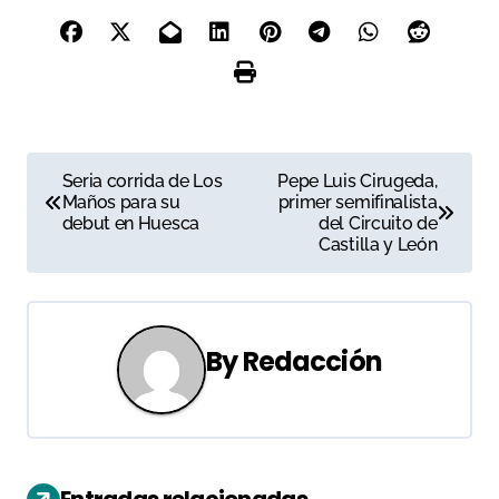
N
Seria corrida de Los
Pepe Luis Cirugeda,
Maños para su
primer semifinalista
a
debut en Huesca
del Circuito de
Castilla y León
v
e
g
By
Redacción
a
c
i