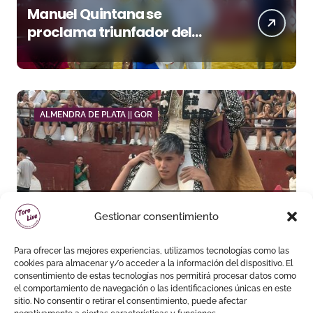
Manuel Quintana se
proclama triunfador del
Circuito de Novilladas de
Andalucía tras imponerse en
Málaga
ALMENDRA DE PLATA || GOR
Pedro de la Hermosa sale a
Gestionar consentimiento
hombros en el segundo
festejo de “La Almendra de
Para ofrecer las mejores experiencias, utilizamos tecnologías como las
Plata” de Gor
cookies para almacenar y/o acceder a la información del dispositivo. El
consentimiento de estas tecnologías nos permitirá procesar datos como
el comportamiento de navegación o las identificaciones únicas en este
sitio. No consentir o retirar el consentimiento, puede afectar