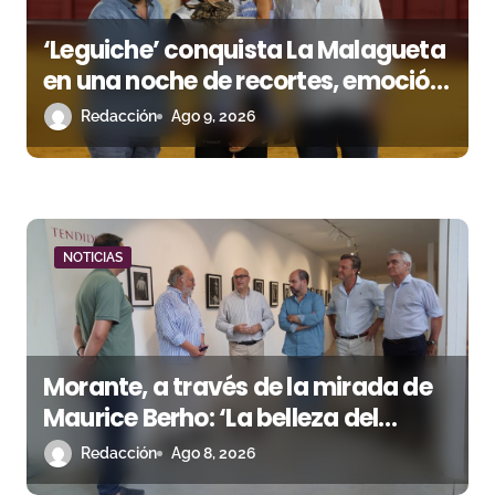
s
‘Leguiche’ conquista La Malagueta
en una noche de recortes, emoción
y gran ambiente
Redacción
Ago 9, 2026
NOTICIAS
Morante, a través de la mirada de
Maurice Berho: ‘La belleza del
misterio’ llega a La Malagueta
Redacción
Ago 8, 2026