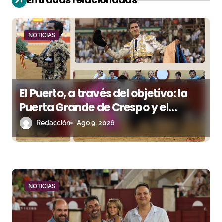
Entradas relacionadas
ó
n
NOTICIAS
d
e
El Puerto, a través del objetivo: la
e
Puerta Grande de Crespo y el
n
aroma de Morante
Redacción
Ago 9, 2026
t
r
a
NOTICIAS
d
a