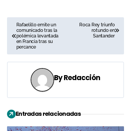
N
Rafaelillo emite un
Roca Rey triunfo
comunicado tras la
rotundo en
a
polémica levantada
Santander
en Francia tras su
v
percance
e
g
By
Redacción
a
c
i
Entradas relacionadas
ó
n