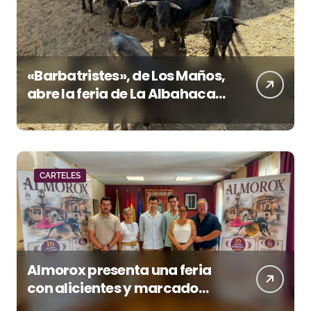
«Barbatristes», de Los Maños,
abre la feria de La Albahaca
de Huesca
CARTELES
Almorox presenta una feria
con alicientes y marcado
acento torista