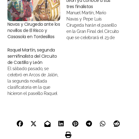
León ya conoce a sus
tres finalistas
Manuel Martín, Mario
Navas y Pepe Luis
Navas y Cirugeda ante los
Cirugeda harán el paseíllo
novillos de El Risco y
en la Gran Final del Circuito
Casasola en Tordesillas
que se celebrará el 23 de
septiembre en Sahagún
Raquel Martín, segunda
semifinalista del Circuito
de Castilla y León
El sábado pasado, se
celebró en Arcos de Jalón,
la segunda novillada
clasificatoria en la que
hicieron el paseíllo Raquel
Martín y Nino Julián