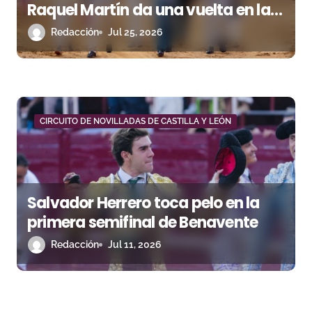
Raquel Martín da una vuelta en la
semifinal de Roa de Duero
Redacción
Jul 25, 2026
CIRCUITO DE NOVILLADAS DE CASTILLA Y LEÓN
Salvador Herrero toca pelo en la
primera semifinal de Benavente
Redacción
Jul 11, 2026