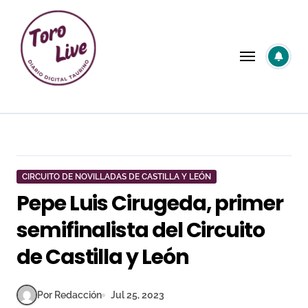
Saltar
al
contenido
CIRCUITO DE NOVILLADAS DE CASTILLA Y LEÓN
Pepe Luis Cirugeda, primer
semifinalista del Circuito
de Castilla y León
Por Redacción
Jul 25, 2023