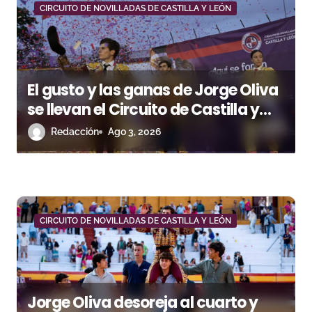
CIRCUITO DE NOVILLADAS DE CASTILLA Y LEÓN
d
e
e
El gusto y las ganas de Jorge Oliva
n
se llevan el Circuito de Castilla y
León
Redacción
Ago 3, 2026
t
r
a
d
CIRCUITO DE NOVILLADAS DE CASTILLA Y LEÓN
a
s
Jorge Oliva desoreja al cuarto y