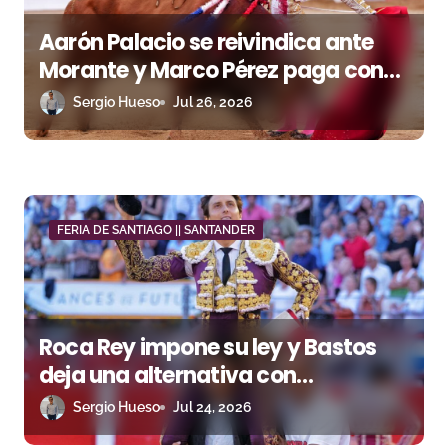
e
Aarón Palacio se reivindica ante
n
Morante y Marco Pérez paga con
t
sangre su entrega
Sergio Hueso
Jul 26, 2026
r
a
d
FERIA DE SANTIAGO || SANTANDER
a
s
Roca Rey impone su ley y Bastos
deja una alternativa con
argumento
Sergio Hueso
Jul 24, 2026