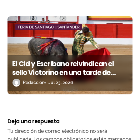
FERIA DE SANTIAGO || SANTANDER
El Cid y Escribano reivindican el
sello Victorino en una tarde de
oficio y verdad en Santander
Redacción
Jul 23, 2026
Deja una respuesta
Tu dirección de correo electrónico no será
publicada.
Los campos obligatorios están marcados