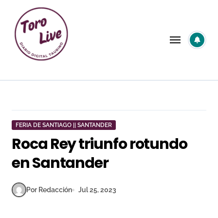
Saltar
al
contenido
FERIA DE SANTIAGO || SANTANDER
Roca Rey triunfo rotundo
en Santander
Por Redacción
Jul 25, 2023