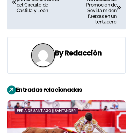
a
del Circuito de
Promoción de
Castilla y León
Sevilla miden
v
fuerzas en un
tentadero
e
g
a
By
Redacción
c
i
ó
Entradas relacionadas
n
d
FERIA DE SANTIAGO || SANTANDER
e