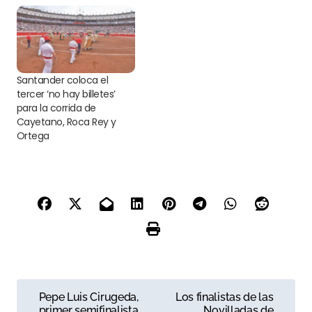
Santander coloca el
tercer ‘no hay billetes’
para la corrida de
Cayetano, Roca Rey y
Ortega
N
Pepe Luis Cirugeda,
Los finalistas de las
primer semifinalista
Novilladas de