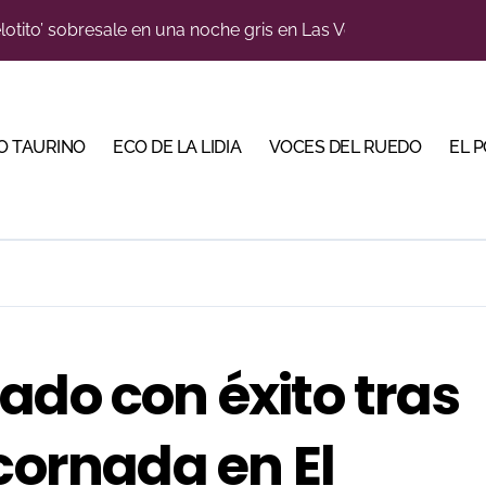
n el cuadro de honor de las Colombinas 2026
e de Tauroemoción en Huesca: «Todas las figuras del toreo qui
orino Martín para su regreso a Huesca trece años después (Im
O TAURINO
ECO DE LA LIDIA
VOCES DEL RUEDO
EL 
blanquiazul con descuentos y una corrida homenaje al Málag
illeros en una feria que vuelve a mirar al futuro
cigrande para Morante y Manzanares en Illumbe (Vídeo e imá
 Almendralejo para impulsar la corrida de la Piedad
, gastronomía y talento de la tierra en La Malagueta
ado con éxito tras
ma su temporada de figura y el palco niega el premio a Roc
 cornada en El