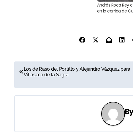
Andrés Roca Rey 
en la corrida de 
N
Los de Raso del Portillo y Alejandro Vázquez para
Villaseca de la Sagra
a
v
e
B
g
a