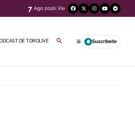
7
Ago 2026, Vie
eren venir a esta feria»
ágenes)
Buscar:
PODCAST DE TOROLIVE
Suscríbete
a CF
BOTÓN DE BÚSQUEDA
genes desde el campo)
a Rey