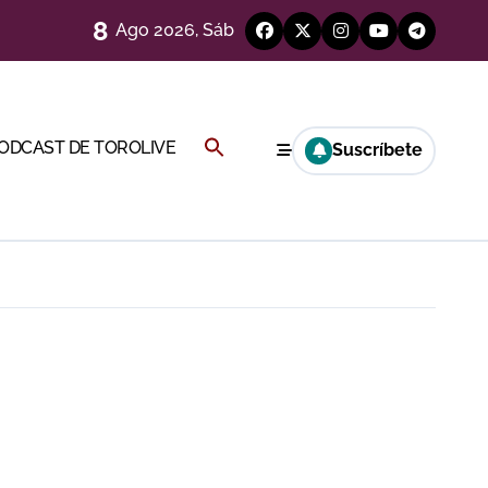
8
Ago 2026, Sáb
Buscar:
PODCAST DE TOROLIVE
Suscríbete
BOTÓN DE BÚSQUEDA
a por el buen juego de Los Maños
esca