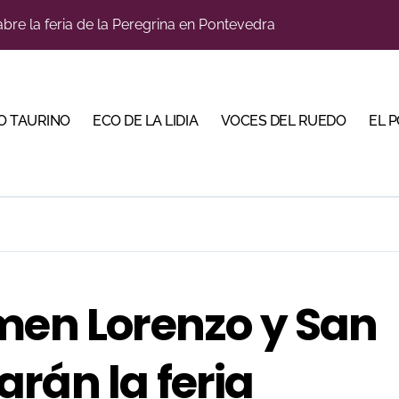
llaseca el sueño de vestirse de luces ante los suyos
bella y sale reforzado junto a Manzanares y Morante
a Plaza Real y abre la Puerta Grande en El Puerto
O TAURINO
ECO DE LA LIDIA
VOCES DEL RUEDO
EL 
ca en una noche marcada por la dureza de Monteviejo
diano y Diego Tebas en una apertura de la Albahaca marcad
 Mir sobre el buen juego de Los Maños en el arranque de Hu
tiembre de desafíos y variedad ganadera
e a ganar terreno tras su paso por Madrid
men Lorenzo y San
bre la tercera tarde de Morante en la temporada portuense
rán la feria