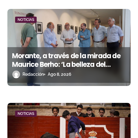
a
d
NOTICIAS
a
s
Morante, a través de la mirada de
Maurice Berho: ‘La belleza del
misterio’ llega a La Malagueta
Redacción
Ago 8, 2026
NOTICIAS