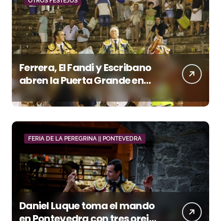
OTROS FESTEJOS
Ferrera, El Fandi y Escribano
abren la Puerta Grande en
una tarde triunfal en Azuaga
FERIA DE LA PEREGRINA || PONTEVEDRA
Daniel Luque toma el mando
en Pontevedra con tres orejas