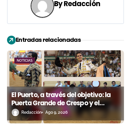
a
By
Redacción
c
i
ó
Entradas relacionadas
n
d
NOTICIAS
e
e
El Puerto, a través del objetivo: la
n
Puerta Grande de Crespo y el
t
aroma de Morante
Redacción
Ago 9, 2026
r