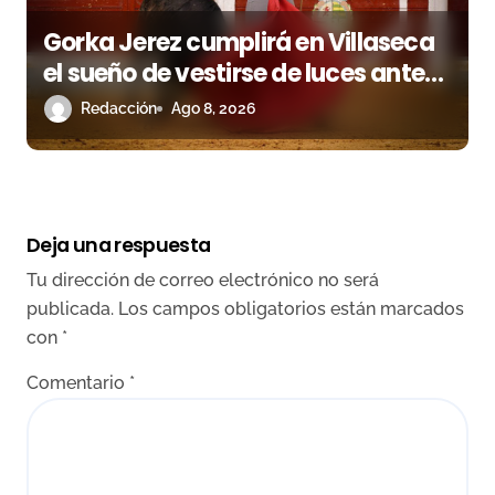
Gorka Jerez cumplirá en Villaseca
el sueño de vestirse de luces ante
los suyos
Redacción
Ago 8, 2026
Deja una respuesta
Tu dirección de correo electrónico no será
publicada.
Los campos obligatorios están marcados
con
*
Comentario
*