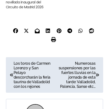
novillada inaugural del
Circuito de Madrid 2026
N
Los toros de Carmen
Numerosas
Lorenzo y San
suspensiones por las
a
Pelayo
fuertes lluvias en la
descorcharán la feria
jornada de esta
v
taurina de Valladolid
tarde: Valladolid,
con los rejones
Palencia, Sanse etc…
e
g