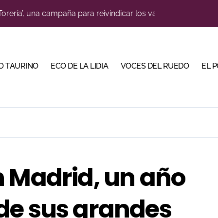
o jiennense Valentín Rivas
a una corrida de máxima seriedad para Ciudad Real (En Vídeo
s para la Semana Grande Donostiarra
O TAURINO
ECO DE LA LIDIA
VOCES DEL RUEDO
EL 
res Puertas Grandes de Madrid en una feria de alto nivel
 de Linares organiza una novillada en la plaza de toros de 
ve a Madrid en busca del premio que se le escapó en junio
scubrir al toro bravo como guardián de la biodiversidad
 en Parentis: su fractura aún no presenta consolidación
n Madrid, un año
na corrida de gran trapío para la despedida de Víctor Puerto
de sus grandes