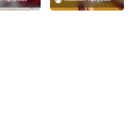
 escapó en
guardián de la
biodiversidad