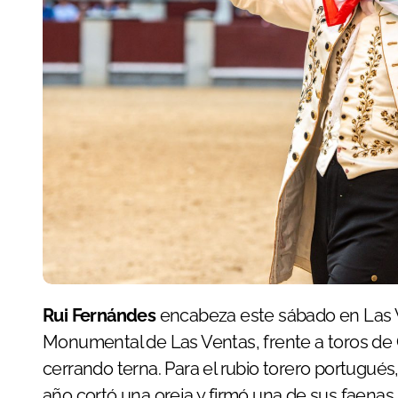
Rui Fernándes
encabeza este sábado en Las V
Monumental de Las Ventas, frente a toros de
cerrando terna. Para el rubio torero portugués,
año cortó una oreja y firmó una de sus faena