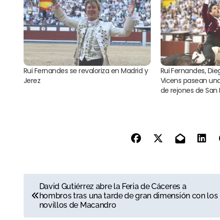
Rui Fernandes se revaloriza en Madrid y
Rui Fernandes, Die
Jerez
Vicens pasean una
de rejones de San I
N
David Gutiérrez abre la Feria de Cáceres a
hombros tras una tarde de gran dimensión con los
a
novillos de Macandro