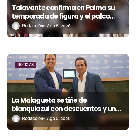
s
Talavante confirma en Palma su
temporada de figura y el palco
niega el premio a Roca Rey
Redacción
Ago 6, 2026
NOTICIAS
La Malagueta se tiñe de
blanquiazul con descuentos y una
corrida homenaje al Málaga CF
Redacción
Ago 6, 2026