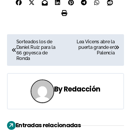
N
Sorteados los de
Lea Vicens abre la
Daniel Ruíz para la
puerta grande en
a
66 goyesca de
Palencia
Ronda
v
e
g
By
Redacción
a
c
i
Entradas relacionadas