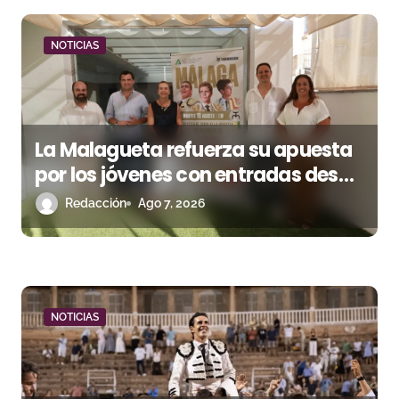
ó
n
NOTICIAS
d
e
La Malagueta refuerza su apuesta
e
por los jóvenes con entradas desde
n
un euro
Redacción
Ago 7, 2026
t
r
a
NOTICIAS
d
a