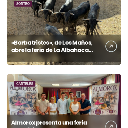
SORTEO
«Barbatristes», de Los Maños,
abre la feria de La Albahaca
de Huesca
CARTELES
Almorox presenta una feria