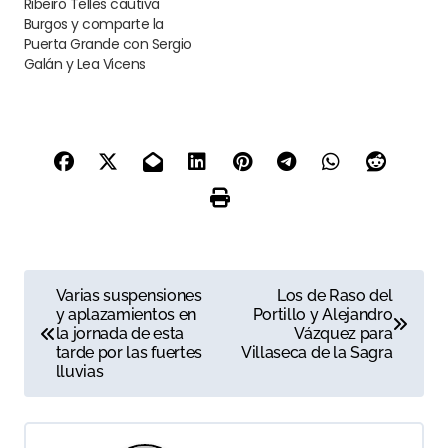
Ribeiro Telles cautiva
Burgos y comparte la
Puerta Grande con Sergio
Galán y Lea Vicens
N
Varias suspensiones
Los de Raso del
y aplazamientos en
Portillo y Alejandro
a
la jornada de esta
Vázquez para
tarde por las fuertes
Villaseca de la Sagra
v
lluvias
e