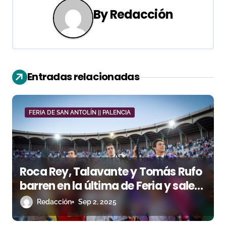
g
By
Redacción
a
c
i
Entradas relacionadas
ó
n
FERIA DE SAN ANTOLÍN || PALENCIA
d
e
e
Roca Rey, Talavante y Tomás Rufo
n
barren en la última de Feria y salen
a hombros en una tarde redonda
Redacción
Sep 2, 2025
t