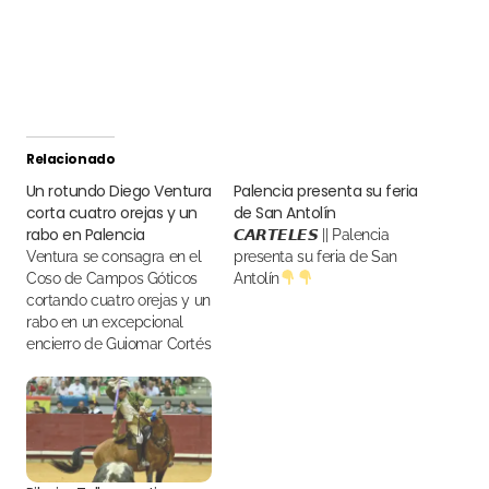
Relacionado
Un rotundo Diego Ventura
Palencia presenta su feria
corta cuatro orejas y un
de San Antolín
rabo en Palencia
𝘾𝘼𝙍𝙏𝙀𝙇𝙀𝙎 || Palencia
Ventura se consagra en el
presenta su feria de San
Coso de Campos Góticos
Antolín
cortando cuatro orejas y un
rabo en un excepcional
encierro de Guiomar Cortés
de Moura. Además, Sergio
Galán y Lea Vicens cortan
una oreja cada uno