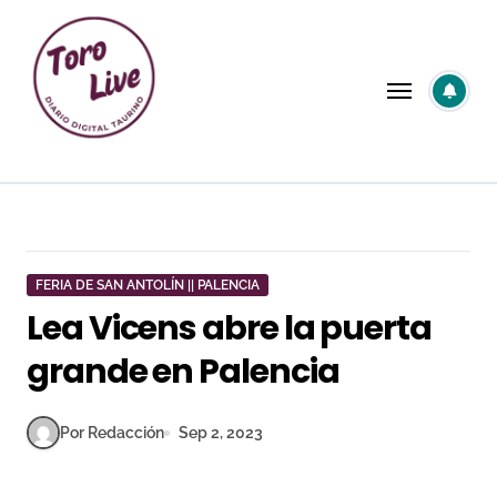
Saltar
al
contenido
FERIA DE SAN ANTOLÍN || PALENCIA
Lea Vicens abre la puerta
grande en Palencia
Por Redacción
Sep 2, 2023