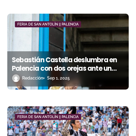
r
a
d
FERIA DE SAN ANTOLÍN || PALENCIA
a
s
Sebastián Castella deslumbra en
Palencia con dos orejas ante un
gran toro de Cuvillo
Redacción
Sep 1, 2025
FERIA DE SAN ANTOLÍN || PALENCIA