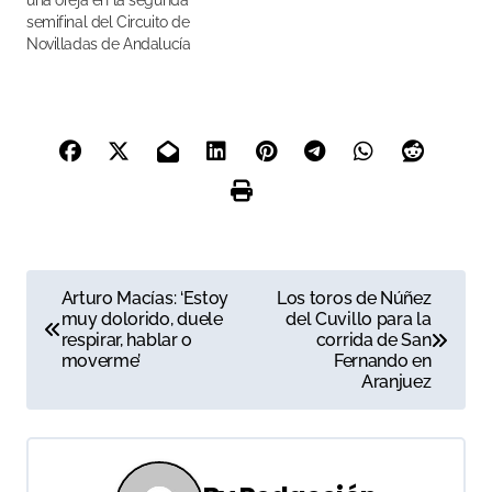
una oreja en la segunda
semifinal del Circuito de
Novilladas de Andalucía
N
Arturo Macías: ‘Estoy
Los toros de Núñez
muy dolorido, duele
del Cuvillo para la
a
respirar, hablar o
corrida de San
moverme’
Fernando en
v
Aranjuez
e
g