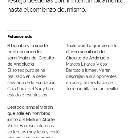
festejo desde las 10h, ininterrumpidamente,
hasta el comienzo del mismo.
Relacionado
El bombo y la suerte
Triple puerta grande en la
confeccionan las
última semifinal del
semifinales del Circuito
Circuito de Andalucía
de Andalucía
Marcos Linares, Víctor
El sorteo puro se ha
Barroso e Ismael Martín
realizado en la sede
desorejan a sus oponentes
sevillana de la Fundación
en una gran novillada de
Caja Rural del Sur y han
Torrehandilla con un novillo
estado presentes los
de vuelta al ruedo
novilleros semifinalistas
Destaca Ismael Martín
que sale en hombros
junto a El Melli en Atarfe
Víctor Barroso sufrió dos
volteretas muy feas y cortó