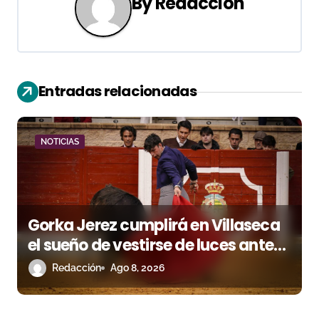
By
Redacción
a
c
i
Entradas relacionadas
ó
n
NOTICIAS
d
e
e
Gorka Jerez cumplirá en Villaseca
n
el sueño de vestirse de luces ante
los suyos
Redacción
Ago 8, 2026
t
r