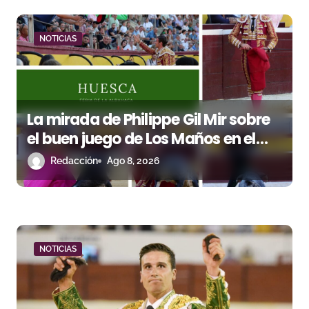
a
d
NOTICIAS
a
s
La mirada de Philippe Gil Mir sobre
el buen juego de Los Maños en el
arranque de Huesca
Redacción
Ago 8, 2026
NOTICIAS