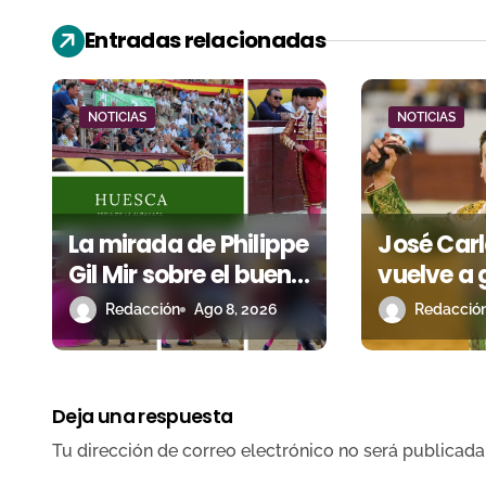
c
Entradas relacionadas
i
ó
NOTICIAS
NOTICIAS
n
d
e
La mirada de Philippe
José Car
e
Gil Mir sobre el buen
vuelve a
juego de Los Maños
terreno t
n
Redacción
Ago 8, 2026
Redacció
en el arranque de
por Madr
t
Huesca
r
Deja una respuesta
a
Tu dirección de correo electrónico no será publicada