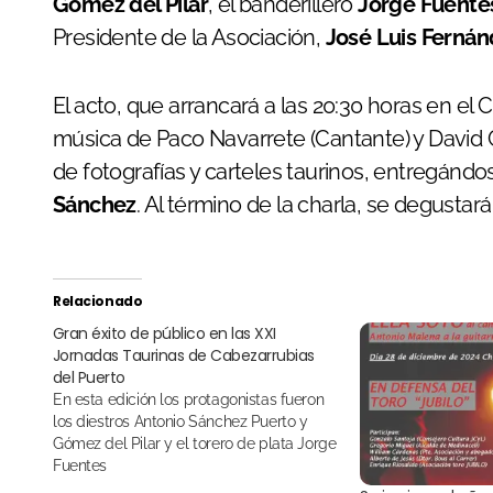
Gómez del Pilar
, el banderillero
Jorge Fuente
Presidente de la Asociación,
José Luis Ferná
El acto, que arrancará a las 20:30 horas en el 
música de Paco Navarrete (Cantante) y David C
de fotografías y carteles taurinos, entregánd
Sánchez
. Al término de la charla, se degustar
Relacionado
Gran éxito de público en las XXI
Jornadas Taurinas de Cabezarrubias
del Puerto
En esta edición los protagonistas fueron
los diestros Antonio Sánchez Puerto y
Gómez del Pilar y el torero de plata Jorge
Fuentes