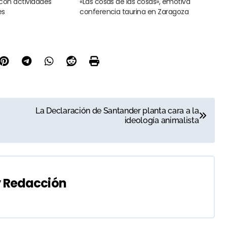
 con actividades
«Las cosas de las cosas», emotiva
es
conferencia taurina en Zaragoza
La Declaración de Santander planta cara a la
ideología animalista
y
Redacción