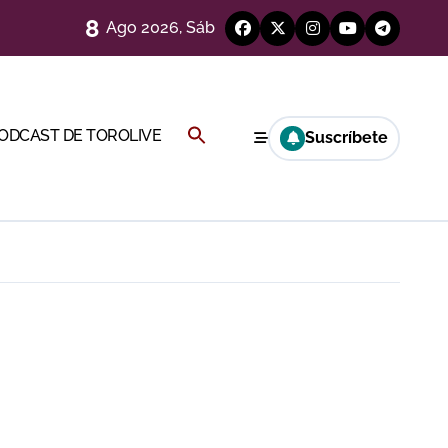
8
Ago 2026, Sáb
a por el buen juego de Los Maños
esca
Buscar:
PODCAST DE TOROLIVE
Suscríbete
BOTÓN DE BÚSQUEDA
ría esta noche