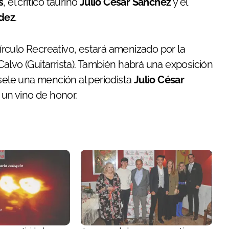
s
, el crítico taurino
Julio César Sánchez
y el
ndez
.
Círculo Recreativo, estará amenizado por la
alvo (Guitarrista). También habrá una exposición
osele una mención al periodista
Julio César
á un vino de honor.