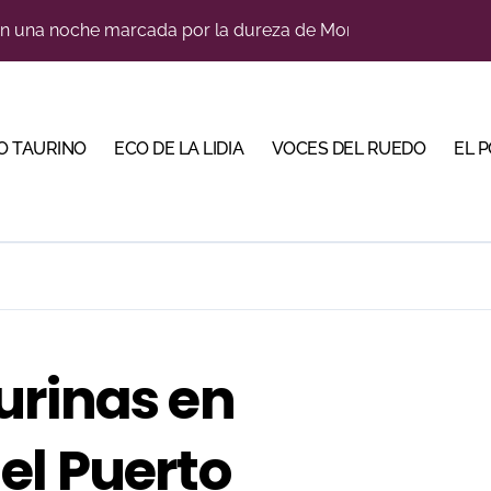
ca en una noche marcada por la dureza de Monteviejo
diano y Diego Tebas en una apertura de la Albahaca marcad
a Plaza Real y abre la Puerta Grande en El Puerto
 Mir sobre el buen juego de Los Maños en el arranque de Hu
O TAURINO
ECO DE LA LIDIA
VOCES DEL RUEDO
EL 
e a ganar terreno tras su paso por Madrid
a con alicientes y marcado acento torista
tiembre de desafíos y variedad ganadera
 apuesta por los jóvenes con entradas desde un euro
bre la corrida de seis rejoneadores en El Puerto de Santa Ma
urinas en
bella y sale reforzado junto a Manzanares y Morante
el Puerto