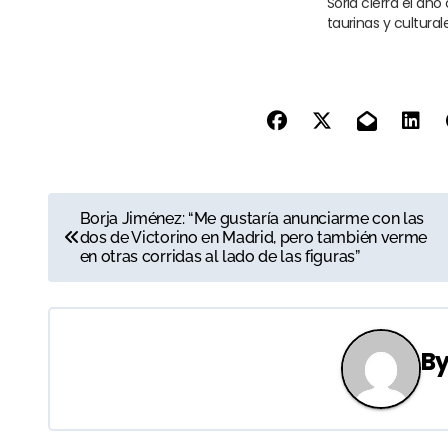
Soria cierra el año
taurinas y cultural
N
Borja Jiménez: “Me gustaría anunciarme con las
dos de Victorino en Madrid, pero también verme
a
en otras corridas al lado de las figuras”
v
e
B
g
a