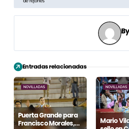
de rejones
v
e
B
g
a
c
Entradas relacionadas
i
ó
NOVILLADAS
NOVILLADAS
n
d
Puerta Grande para
e
Mario Vil
Francisco Morales,
sello en 