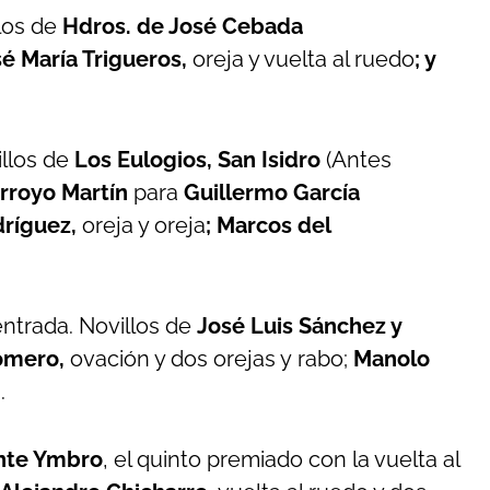
los de
Hdros. de José Cebada
sé María Trigueros,
oreja y vuelta al ruedo
; y
llos de
Los Eulogios, San Isidro
(Antes
rroyo Martín
para
Guillermo García
dríguez,
oreja y oreja
; Marcos del
ntrada. Novillos de
José Luis Sánchez y
omero,
ovación y dos orejas y rabo;
Manolo
.
nte Ymbro
, el quinto premiado con la vuelta al