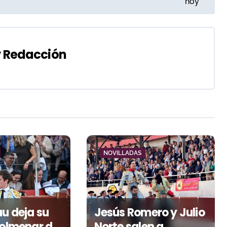
hoy
y
Redacción
NOVILLADAS
au deja su
Jesús Romero y Julio
Colmenar de
Norte salen a