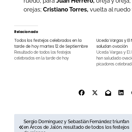
ruedo, para
Juan Herrero,
oreja y oreja;
orejas;
Cristiano Torres,
vuelta al ruedo 
Relacionado
Todos los festejos celebrados en la
Uceda Vargas y El 
tarde de hoy martes 12 de Septiembre
saludan ovación
Resultado de todos los festejos
Uceda Vargas y El Niño de Las Monjas
celebrados en la tarde de hoy
han saludado ovació
picadores celebra
N
Sergio Domínguez y Sebastián Fernández triunfan
en Arcos de Jalón, resultado de todos los festejos
a