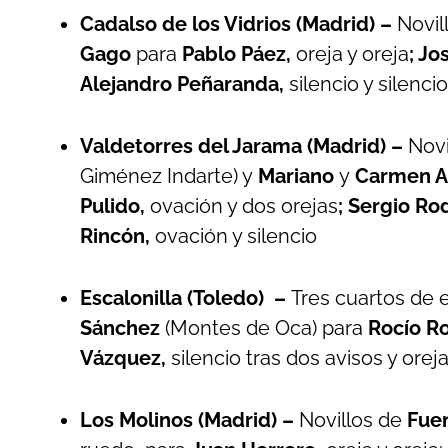
Cadalso de los Vidrios (Madrid) –
Novil
Gago
para
Pablo Páez,
oreja y oreja
; Jo
Alejandro Peñaranda,
silencio y silencio
Valdetorres del Jarama (Madrid) –
Novi
Giménez Indarte) y
Mariano
y
Carmen A
Pulido,
ovación y dos orejas
; Sergio Ro
Rincón,
ovación y silencio
Escalonilla (Toledo) –
Tres cuartos de e
Sánchez
(Montes de Oca) para
Rocío R
Vázquez,
silencio tras dos avisos y oreja
Los Molinos (Madrid) –
Novillos de
Fue