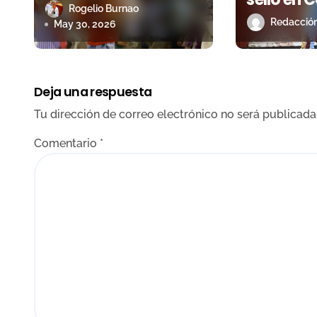
e
Bocanegra y Olga
Rogelio Burnao
Oreja den
n
Casado en la
Redacció
May 30, 2026
tarde de 
novillada de
t
coleta
Antequera
r
Deja una respuesta
a
Tu dirección de correo electrónico no será publicada
d
Comentario
*
a
s