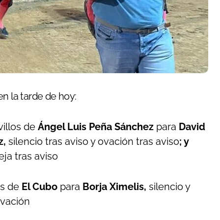
en la tarde de hoy:
illos de
Ángel Luis Peña Sánchez
para
David
z,
silencio tras aviso y ovación tras aviso
; y
eja tras aviso
os de
El Cubo
para
Borja Ximelis,
silencio y
ovación