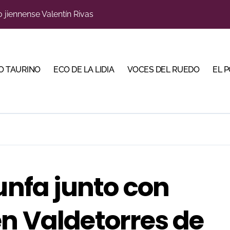
s para la Semana Grande Donostiarra
a una corrida de máxima seriedad para Ciudad Real (En Vídeo
res Puertas Grandes de Madrid en una feria de alto nivel
O TAURINO
ECO DE LA LIDIA
VOCES DEL RUEDO
EL 
 de Linares organiza una novillada en la plaza de toros de 
scubrir al toro bravo como guardián de la biodiversidad
ve a Madrid en busca del premio que se le escapó en junio
 en Parentis: su fractura aún no presenta consolidación
u idilio con el público en una Albahaca de máxima expectac
unfa junto con
Torería’, una campaña para reivindicar los valores del toreo 
n Valdetorres de