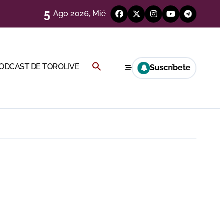
5
Ago 2026, Mié
)
Buscar:
PODCAST DE TOROLIVE
Suscríbete
Cambil
BOTÓN DE BÚSQUEDA
ión
más allá del ruedo