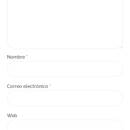
d
a
s
Nombre
*
Correo electrónico
*
Web