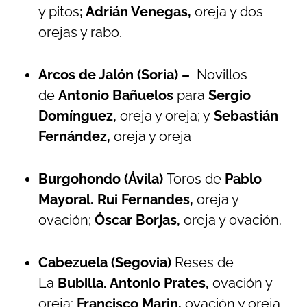
y pitos
; Adrián Venegas,
oreja y dos
orejas y rabo.
Arcos de Jalón (Soria) –
Novillos
de
Antonio Bañuelos
para
Sergio
Domínguez,
oreja y oreja; y
Sebastián
Fernández,
oreja y oreja
Burgohondo (Ávila)
Toros de
Pablo
Mayoral. Rui Fernandes,
oreja y
ovación;
Óscar Borjas,
oreja y ovación.
Cabezuela (Segovia)
Reses de
La
Bubilla. Antonio Prates,
ovación y
oreja;
Francisco Marin,
ovación y oreja