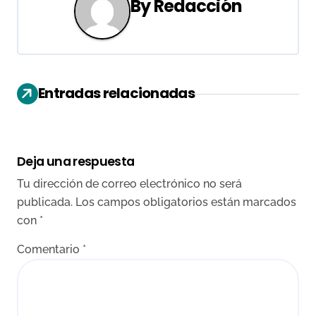
By
Redacción
c
i
ó
Entradas relacionadas
n
d
e
Deja una respuesta
Tu dirección de correo electrónico no será
e
publicada.
Los campos obligatorios están marcados
n
con
*
t
Comentario
*
r
a