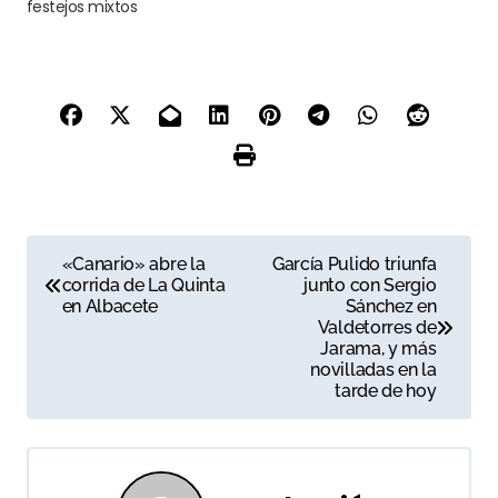
festejos mixtos
N
«Canario» abre la
García Pulido triunfa
corrida de La Quinta
junto con Sergio
a
en Albacete
Sánchez en
Valdetorres de
v
Jarama, y más
novilladas en la
e
tarde de hoy
g
a