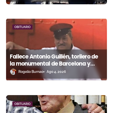
a
d
a
OBITUARIO
s
Fallece Antonio Guillén, torilero de
la monumental de Barcelona y
padre de los matadores Enrique y
Rogelio Burnao
Ago 4, 2026
Antonio Guillén
OBITUARIO