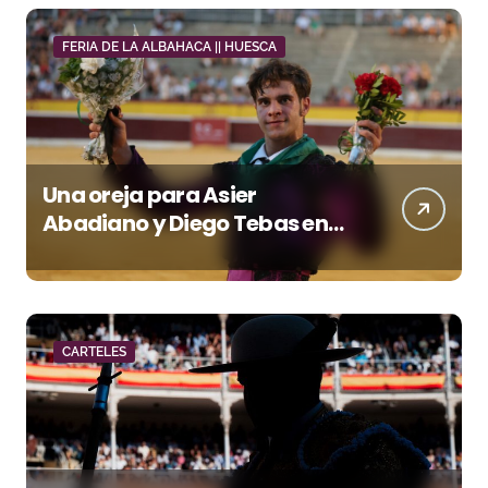
FERIA DE LA ALBAHACA || HUESCA
Una oreja para Asier
Abadiano y Diego Tebas en
una apertura de la Albahaca
marcada por el buen juego
de Los Maños
CARTELES