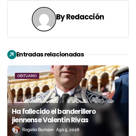
a
By
Redacción
c
i
ó
Entradas relacionadas
n
d
OBITUARIO
e
e
n
Ha fallecido el banderillero
jiennense Valentín Rivas
t
Rogelio Burnao
Ago 5, 2026
r