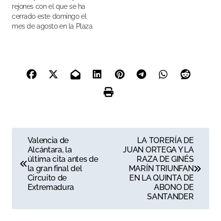
rejones con el que se ha
cerrado este domingo el
mes de agosto en la Plaza
de Toros de Las Ventas
N
Valencia de
LA TORERÍA DE
Alcántara, la
JUAN ORTEGA Y LA
a
última cita antes de
RAZA DE GINÉS
la gran final del
MARÍN TRIUNFAN
v
Circuito de
EN LA QUINTA DE
Extremadura
ABONO DE
e
SANTANDER
g