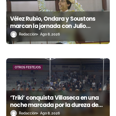
s
Vélez Rubio, Ondara y Soustons
marcan la jornada con Julio
Romero, Andy Cartagena y Hugo
Redacción
Ago 8, 2026
Tarbelli
OTROS FESTEJOS
‘Triki’ conquista Villaseca en una
noche marcada por la dureza de
Monteviejo
Redacción
Ago 8, 2026