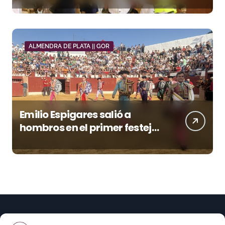
una tarde triunfal en Azuaga
ALMENDRA DE PLATA || GOR
Emilio Espigares salió a
hombros en el primer festejo
de “La Almendra de Plata” de
la Feria de Gor