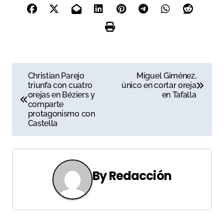
N
Christian Parejo
Miguel Giménez,
triunfa con cuatro
único en cortar oreja
a
orejas en Béziers y
en Tafalla
comparte
v
protagonismo con
Castella
e
g
a
By
Redacción
c
i