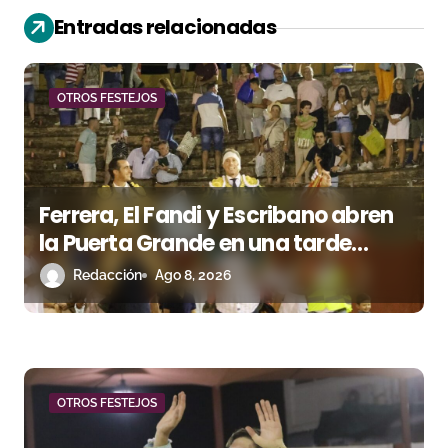
ó
Entradas relacionadas
n
d
OTROS FESTEJOS
e
e
Ferrera, El Fandi y Escribano abren
n
la Puerta Grande en una tarde
t
triunfal en Azuaga
Redacción
Ago 8, 2026
r
a
d
OTROS FESTEJOS
a