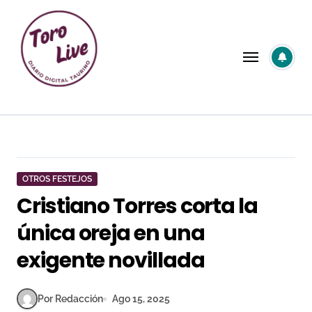
Saltar
al
contenido
OTROS FESTEJOS
Cristiano Torres corta la
única oreja en una
exigente novillada
Por Redacción
Ago 15, 2025