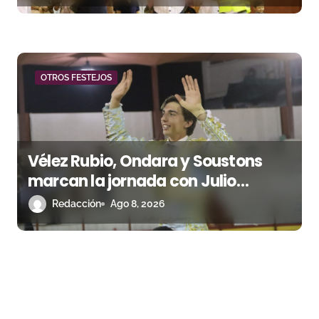
OTROS FESTEJOS
Vélez Rubio, Ondara y Soustons
marcan la jornada con Julio
Romero, Andy Cartagena y Hugo
Redacción
Ago 8, 2026
Tarbelli