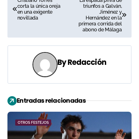
Cristiano Torres
La espada priva de
corta la única oreja
triunfos a Galván,
a
en una exigente
Jiménez y
novillada
Hernández en la
v
primera corrida del
abono de Málaga
e
g
a
By
Redacción
c
i
ó
Entradas relacionadas
n
d
OTROS FESTEJOS
e