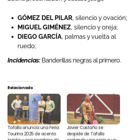
GÓMEZ DEL PILAR
, silencio y ovación;
MIGUEL GIMÉNEZ
, silencio y oreja;
DIEGO GARCÍA
, palmas y vuelta al
ruedo;
Incidencias:
Banderillas negras al primero.
Relacionado
Tafalla anuncia una Feria
Javier Castaño se
Taurina 2025 de acento
despide de Tafalla
torista y con nombres de
cortando una oreja a un