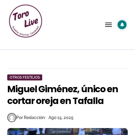
Saltar
al
contenido
OTROS FESTEJOS
Miguel Giménez, único en
cortar oreja en Tafalla
Por Redacción
Ago 15, 2025