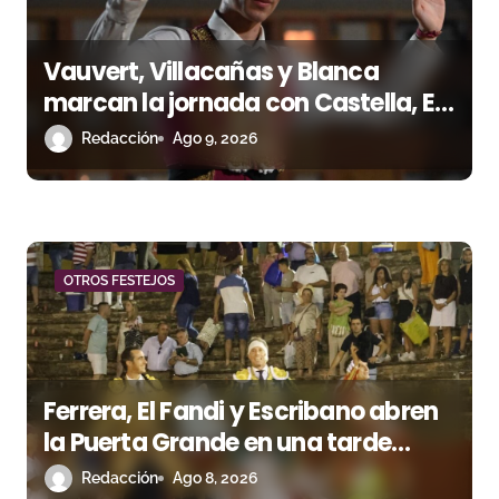
e
Vauvert, Villacañas y Blanca
n
marcan la jornada con Castella, El
t
Rafi y Tomás González como
Redacción
Ago 9, 2026
protagonistas
r
a
d
OTROS FESTEJOS
a
s
Ferrera, El Fandi y Escribano abren
la Puerta Grande en una tarde
triunfal en Azuaga
Redacción
Ago 8, 2026