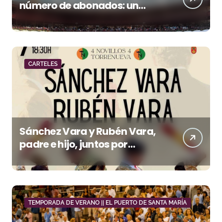
número de abonados: un
32,3% más en el año del 150
aniversario
CARTELES
Sánchez Vara y Rubén Vara,
padre e hijo, juntos por
primera vez en su pueblo
TEMPORADA DE VERANO || EL PUERTO DE SANTA MARÍA