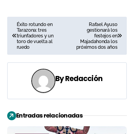
N
Éxito rotundo en
Rafael Ayuso
Tarazona: tres
gestionará los
a
triunfadores y un
festejos en
toro de vuelta al
Majadahonda los
v
ruedo
próximos dos años
e
g
By
Redacción
a
c
i
Entradas relacionadas
ó
n