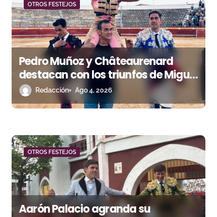
OTROS FESTEJOS
d
e
e
Pedro Muñoz y Châteaurenard
n
destacan con los triunfos de Miguel
Andrades e Ismael Martín
Redacción
Ago 4, 2026
t
r
a
d
OTROS FESTEJOS
a
s
Aarón Palacio agranda su