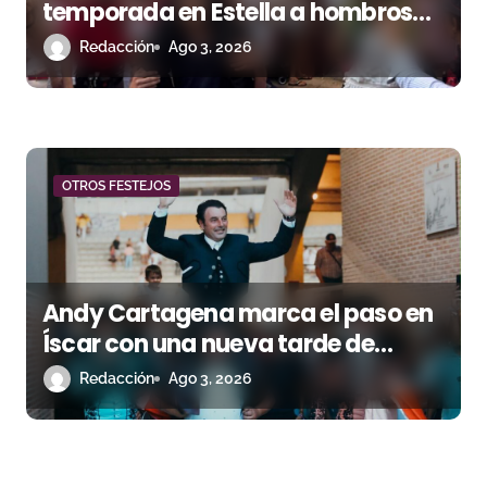
temporada en Estella a hombros
junto a Guillermo Hermoso
Redacción
Ago 3, 2026
OTROS FESTEJOS
Andy Cartagena marca el paso en
Íscar con una nueva tarde de
triunfo
Redacción
Ago 3, 2026