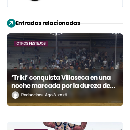
c
i
Entradas relacionadas
ó
n
OTROS FESTEJOS
d
e
‘Triki’ conquista Villaseca en una
e
noche marcada por la dureza de
n
Monteviejo
Redacción
Ago 8, 2026
t
r
a