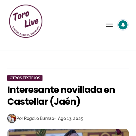
Saltar
al
contenido
OTROS FESTEJOS
Interesante novillada en
Castellar (Jaén)
Por Rogelio Burnao
Ago 13, 2025