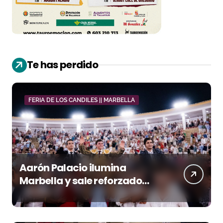
Te has perdido
FERIA DE LOS CANDILES || MARBELLA
Aarón Palacio ilumina
Marbella y sale reforzado
junto a Manzanares y
Morante