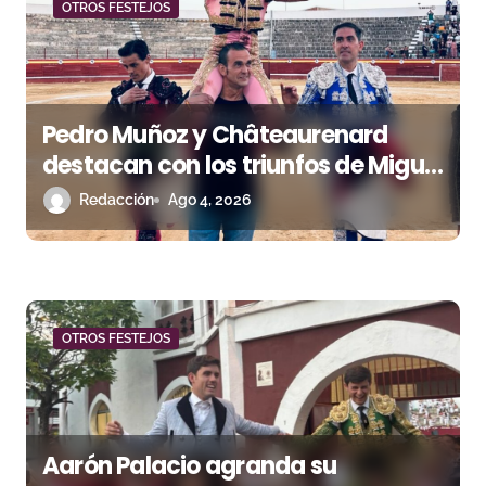
OTROS FESTEJOS
d
a
s
Pedro Muñoz y Châteaurenard
destacan con los triunfos de Miguel
Andrades e Ismael Martín
Redacción
Ago 4, 2026
OTROS FESTEJOS
Aarón Palacio agranda su