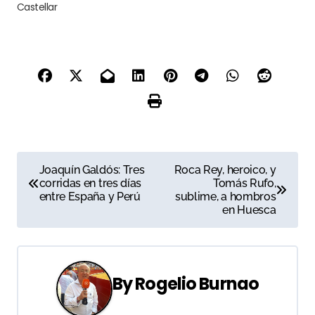
Castellar
N
Joaquín Galdós: Tres
Roca Rey, heroico, y
corridas en tres días
Tomás Rufo,
a
entre España y Perú
sublime, a hombros
en Huesca
v
e
g
By
Rogelio Burnao
a