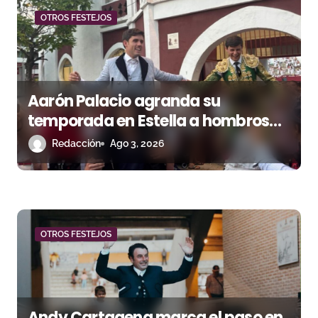
d
OTROS FESTEJOS
a
s
Aarón Palacio agranda su
temporada en Estella a hombros
junto a Guillermo Hermoso
Redacción
Ago 3, 2026
OTROS FESTEJOS
Andy Cartagena marca el paso en