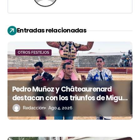
c
i
Entradas relacionadas
ó
n
OTROS FESTEJOS
d
e
e
Pedro Muñoz y Châteaurenard
n
destacan con los triunfos de Miguel
Andrades e Ismael Martín
Redacción
Ago 4, 2026
t
r
a