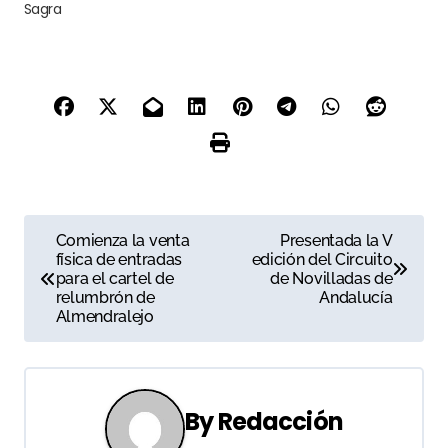
Sagra
N
Comienza la venta
Presentada la V
física de entradas
edición del Circuito
a
para el cartel de
de Novilladas de
relumbrón de
Andalucía
v
Almendralejo
e
g
By
Redacción
a