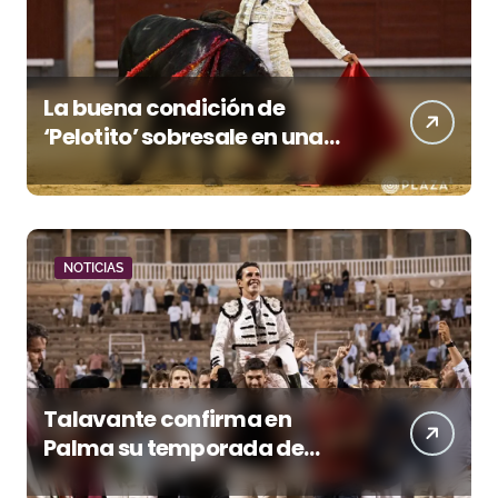
La buena condición de
‘Pelotito’ sobresale en una
noche gris en Las Ventas
NOTICIAS
Talavante confirma en
Palma su temporada de
figura y el palco niega el