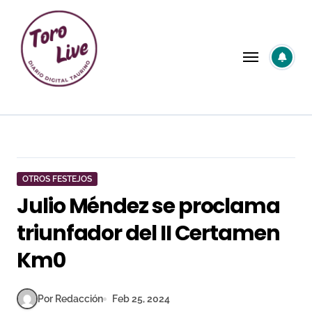
Saltar
al
contenido
OTROS FESTEJOS
Julio Méndez se proclama
triunfador del II Certamen
Km0
Por Redacción
Feb 25, 2024