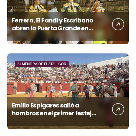
Ferrera, El Fandi y Escribano
abren la Puerta Grande en
una tarde triunfal en Azuaga
ALMENDRA DE PLATA || GOR
Emilio Espigares salió a
hombros en el primer festejo
de “La Almendra de Plata” de
la Feria de Gor