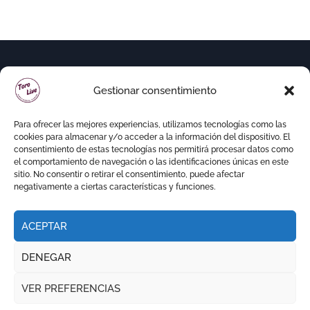
Gestionar consentimiento
Para ofrecer las mejores experiencias, utilizamos tecnologías como las
cookies para almacenar y/o acceder a la información del dispositivo. El
consentimiento de estas tecnologías nos permitirá procesar datos como
el comportamiento de navegación o las identificaciones únicas en este
sitio. No consentir o retirar el consentimiento, puede afectar
negativamente a ciertas características y funciones.
ACEPTAR
Copyright © Todos los derechos reservados
|
DENEGAR
Newspaperup
por
Themeansar
.
VER PREFERENCIAS
RITMO TAURINO
ECO DE LA LIDIA
VOCES DEL RUEDO