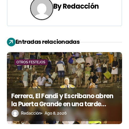
By
Redacción
a
c
i
Entradas relacionadas
ó
n
OTROS FESTEJOS
d
e
e
Ferrera, El Fandi y Escribano abren
n
la Puerta Grande en una tarde
triunfal en Azuaga
Redacción
Ago 8, 2026
t