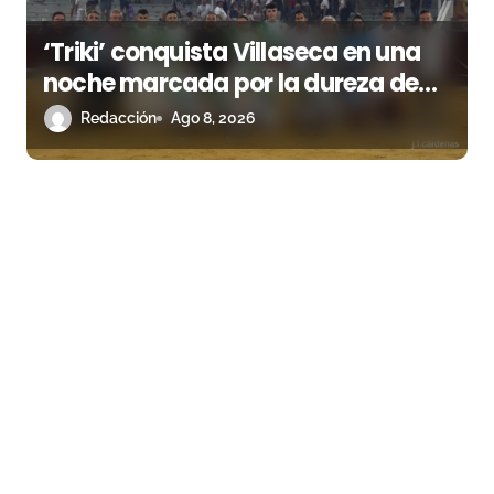
‘Triki’ conquista Villaseca en una
noche marcada por la dureza de
Monteviejo
Redacción
Ago 8, 2026