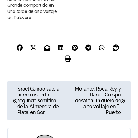
Grande compartida en
una tarde de alto voltaje
en Talavera
N
Israel Guirao sale a
Morante, Roca Rey y
hombros en la
Daniel Crespo
a
segunda semifinal
desatan un duelo de
de la ‘Almendra de
alto voltaje en El
v
Plata’ en Gor
Puerto
e
g