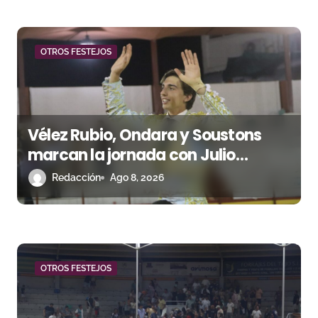
r
a
d
OTROS FESTEJOS
a
s
Vélez Rubio, Ondara y Soustons
marcan la jornada con Julio
Romero, Andy Cartagena y Hugo
Redacción
Ago 8, 2026
Tarbelli
OTROS FESTEJOS