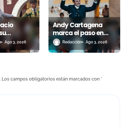
lacio
Andy Cartagena
su
marca el paso en
a en Estella
Íscar con una nueva
n
Ago 3, 2026
Redacción
Ago 3, 2026
s junto a
tarde de triunfo
o Hermoso
.
Los campos obligatorios están marcados con
*