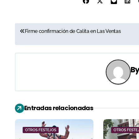
N
Firme confirmación de Calita en Las Ventas
a
v
e
B
g
a
c
Entradas relacionadas
i
ó
OTROS FESTEJOS
OTROS FESTE