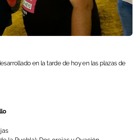
llo
ejas