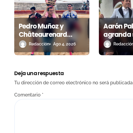
n
d
Pedro Muñoz y
Aarón Pa
e
Châteaurenard
agranda 
e
destacan con los
temporad
Redacción
Ago 4, 2026
Redacció
n
triunfos de Miguel
a hombro
Andrades e Ismael
Guillerm
t
Martín
Deja una respuesta
r
Tu dirección de correo electrónico no será publicada
a
Comentario
*
d
a
s