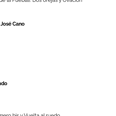
de la Puebla): Dos orejas y Ovación
 José Cano
ndo
imero bis y Vuelta al ruedo