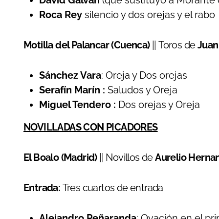
David Galván
(que sustituyó a Morante 
Roca Rey
silencio y dos orejas y el rabo
Motilla del Palancar (Cuenca)
|| Toros de
Juan
Sánchez Vara
: Oreja y Dos orejas
Serafín Marín :
Saludos y Oreja
Miguel Tendero :
Dos orejas y Oreja
NOVILLADAS CON PICADORES
El Boalo (Madrid)
|| Novillos de
Aurelio Herna
Entrada:
Tres cuartos de entrada
Alejandro Peñaranda
: Ovación en el pr