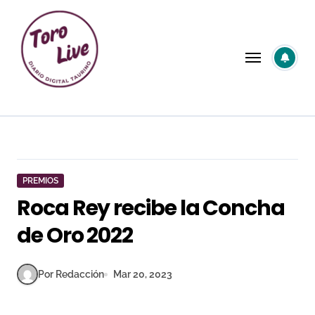
Saltar
al
contenido
PREMIOS
Roca Rey recibe la Concha
de Oro 2022
Por Redacción
Mar 20, 2023