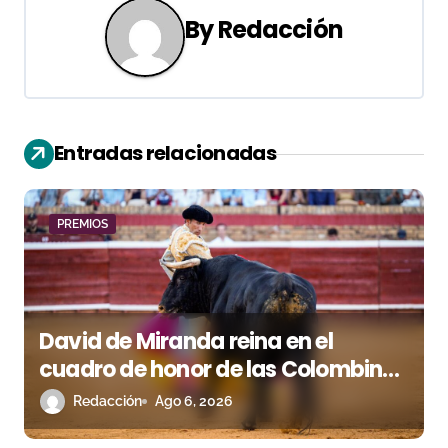
g
By
Redacción
a
c
i
Entradas relacionadas
ó
n
PREMIOS
d
e
David de Miranda reina en el
e
cuadro de honor de las Colombinas
n
2026
Redacción
Ago 6, 2026
t