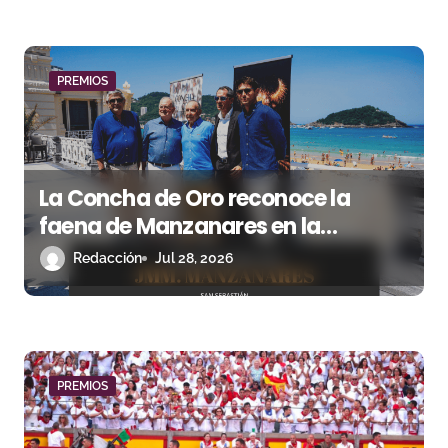
r
a
PREMIOS
d
a
s
La Concha de Oro reconoce la
faena de Manzanares en la
Semana Grande 2025
Redacción
Jul 28, 2026
PREMIOS