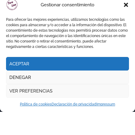
Daniel Crespo reivindica su
Gestionar consentimiento
sitio con una gran faena y dos
orejas
Para ofrecer las mejores experiencias, utilizamos tecnologías como las
cookies para almacenar y/o acceder a la información del dispositivo. El
consentimiento de estas tecnologías nos permitirá procesar datos como
el comportamiento de navegación o las identificaciones únicas en este
sitio. No consentir o retirar el consentimiento, puede afectar
negativamente a ciertas características y funciones.
ACEPTAR
DENEGAR
VER PREFERENCIAS
Política de cookies
Declaración de privacidad
Impressum