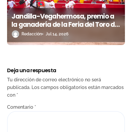
Jandilla-Vegahermosa, premio a
la ganadería de la Feria del Toro de
Pamplona
Redacción
Jul 14, 2026
Deja una respuesta
Tu dirección de correo electrónico no será
publicada.
Los campos obligatorios están marcados
con
*
Comentario
*