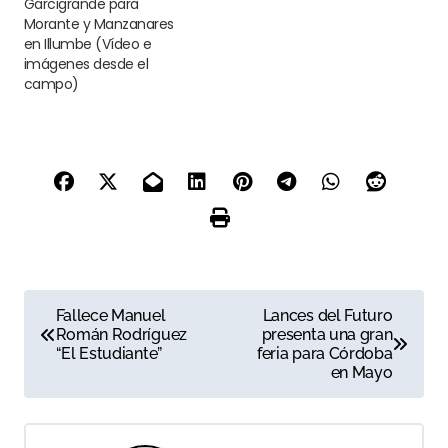
Garcigrande para
Morante y Manzanares
en Illumbe (Vídeo e
imágenes desde el
campo)
N
Fallece Manuel
Lances del Futuro
Román Rodríguez
presenta una gran
a
“El Estudiante”
feria para Córdoba
en Mayo
v
e