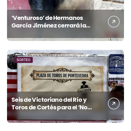
‘Venturoso’ de Hermanos
García Jiménez cerrará la
temporada de El Puerto
SORTEO
Seis de Victoriano del Río y
Toros de Cortés para el ‘No
Hay Localidades’ de esta
tarde en Pontevedra