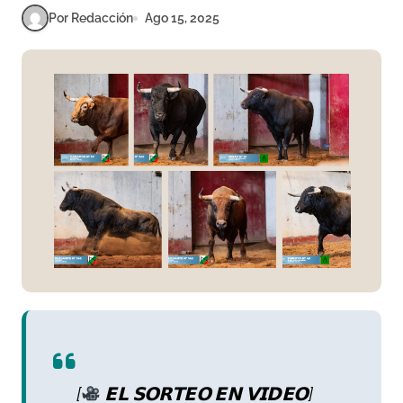
Por Redacción
Ago 15, 2025
[
𝗘𝗟 𝗦𝗢𝗥𝗧𝗘𝗢 𝗘𝗡 𝗩𝗜𝗗𝗘𝗢]