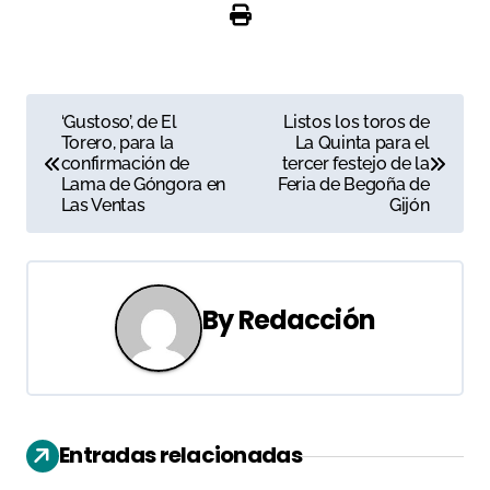
N
‘Gustoso’, de El
Listos los toros de
Torero, para la
La Quinta para el
a
confirmación de
tercer festejo de la
Lama de Góngora en
Feria de Begoña de
v
Las Ventas
Gijón
e
g
By
Redacción
a
c
i
Entradas relacionadas
ó