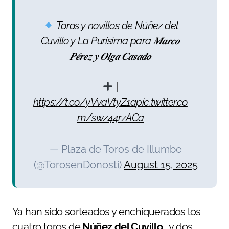
Toros y novillos de Núñez del
Cuvillo y La Purísima para 𝑴𝒂𝒓𝒄𝒐
𝑷𝒆́𝒓𝒆𝒛 𝒚 𝑶𝒍𝒈𝒂 𝑪𝒂𝒔𝒂𝒅𝒐
|
https://t.co/yVvaVtyZ1a
pic.twitter.co
m/swz44rzACa
— Plaza de Toros de Illumbe
(@TorosenDonosti)
August 15, 2025
Ya han sido sorteados y enchiquerados los
cuatro toros de
Núñez del Cuvillo
, y dos