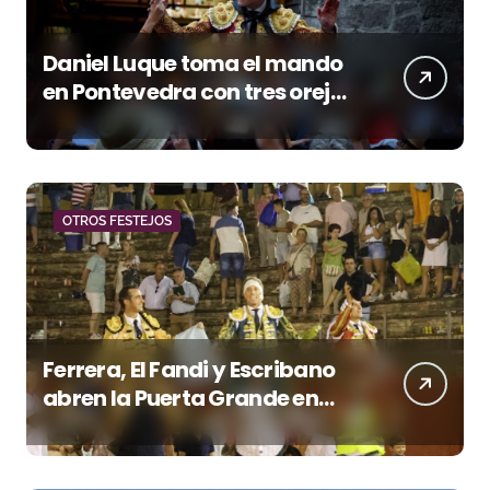
Daniel Luque toma el mando
en Pontevedra con tres orejas
y una Puerta Grande de peso
OTROS FESTEJOS
Ferrera, El Fandi y Escribano
abren la Puerta Grande en
una tarde triunfal en Azuaga