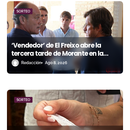
n
SORTEO
d
e
e
‘Vendedor’ de El Freixo abre la
n
tercera tarde de Morante en la
temporada portuense
Redacción
Ago 8, 2026
t
r
a
d
SORTEO
a
s