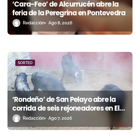
‘Cara-Feo’ de Alcurrucén abre la
feria de la Peregrina en Pontevedra
Redacción
Ago 8, 2026
SORTEO
‘Rondeño’ de San Pelayo abre la
corrida de seis rejoneadores en El
Puerto de Santa María esta noche
Redacción
Ago 7, 2026