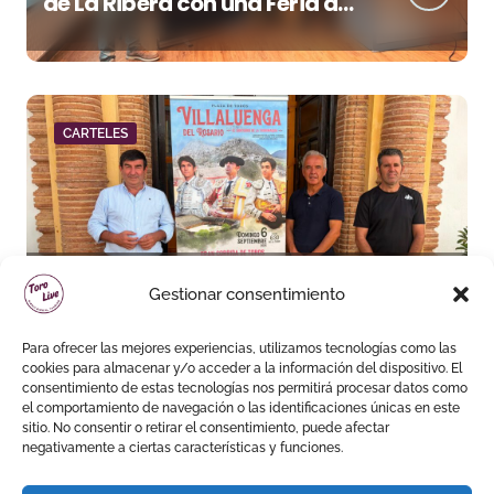
de La Ribera con una Feria de
San Mateo de máxima
categoría
CARTELES
Villaluenga arma un cartel de
Gestionar consentimiento
plaza grande en uno de los
cosos más singulares de
Para ofrecer las mejores experiencias, utilizamos tecnologías como las
España
cookies para almacenar y/o acceder a la información del dispositivo. El
consentimiento de estas tecnologías nos permitirá procesar datos como
el comportamiento de navegación o las identificaciones únicas en este
sitio. No consentir o retirar el consentimiento, puede afectar
negativamente a ciertas características y funciones.