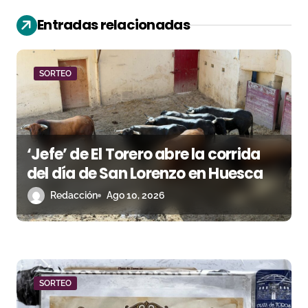
i
Entradas relacionadas
ó
n
SORTEO
d
e
e
‘Jefe’ de El Torero abre la corrida
n
del día de San Lorenzo en Huesca
Redacción
Ago 10, 2026
t
r
a
d
SORTEO