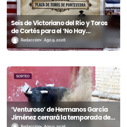
a
s
Seis de Victoriano del Río y Toros
de Cortés para el ‘No Hay
Localidades’ de esta tarde en
Redacción
Ago 9, 2026
Pontevedra
SORTEO
‘Venturoso’ de Hermanos García
Jiménez cerrará la temporada de
El Puerto
Redacción
Ago 9, 2026