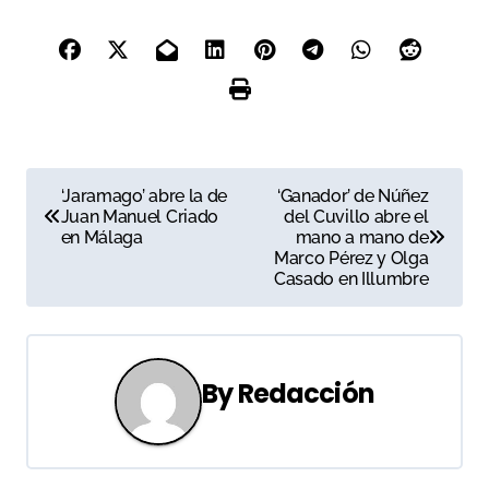
N
‘Jaramago’ abre la de
‘Ganador’ de Núñez
Juan Manuel Criado
del Cuvillo abre el
a
en Málaga
mano a mano de
Marco Pérez y Olga
v
Casado en Illumbre
e
g
By
Redacción
a
c