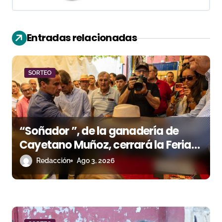
c
i
Entradas relacionadas
ó
n
SORTEO
d
e
e
“Soñador ”, de la ganadería de
n
Cayetano Muñoz, cerrará la Feria
de las Colombinas 2026
Redacción
Ago 3, 2026
t
r
a