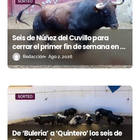
d
SORTEO
a
s
Seis de Núñez del Cuvillo para
cerrar el primer fin de semana en El
Puerto de Santa María
Redacción
Ago 2, 2026
SORTEO
De ‘Bulería’ a ‘Quintero’ los seis de