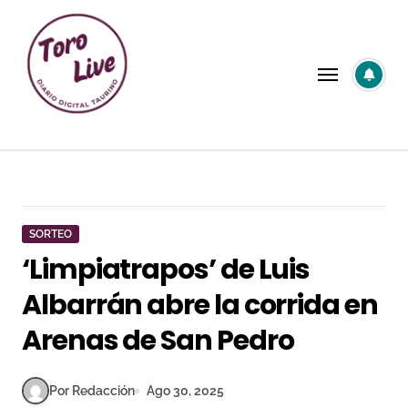
Saltar
al
contenido
SORTEO
‘Limpiatrapos’ de Luis
Albarrán abre la corrida en
Arenas de San Pedro
Por Redacción
Ago 30, 2025