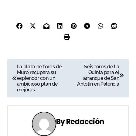
y novillos de Pablo Mayoral
N
La plaza de toros de
Seis toros de La
Muro recupera su
Quinta para el
a
esplendor con un
arranque de San
ambicioso plan de
Antolín en Palencia
v
mejoras
e
g
By
Redacción
a