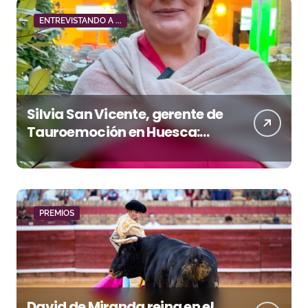
ENTREVISTANDO A ...
Silvia San Vicente, gerente de
Tauroemoción en Huesca:
«Todas las figuras del toreo
quieren venir a esta feria»
PREMIOS
David de Miranda reina en el