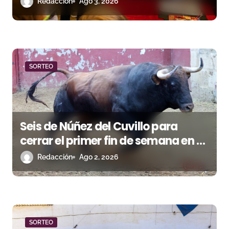
Redacción
Ago 3, 2026
r
a
d
a
SORTEO
s
Seis de Núñez del Cuvillo para
cerrar el primer fin de semana en El
Puerto de Santa María
Redacción
Ago 2, 2026
SORTEO