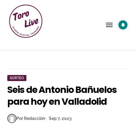
Saltar
al
contenido
SORTEO
Seis de Antonio Bañuelos
para hoy en Valladolid
Por Redacción
Sep 7, 2023