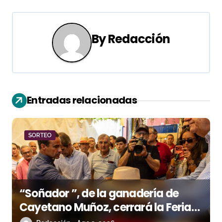
g
a
By
Redacción
c
i
ó
Entradas relacionadas
n
d
SORTEO
e
e
n
“Soñador ”, de la ganadería de
Cayetano Muñoz, cerrará la Feria
t
de las Colombinas 2026