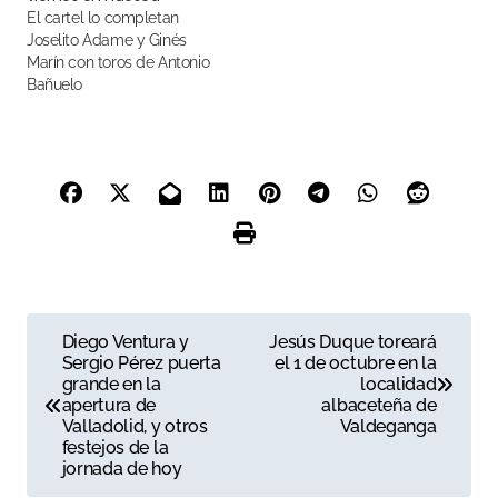
El cartel lo completan
Joselito Adame y Ginés
Marín con toros de Antonio
Bañuelo
N
Diego Ventura y
Jesús Duque toreará
Sergio Pérez puerta
el 1 de octubre en la
a
grande en la
localidad
apertura de
albaceteña de
v
Valladolid, y otros
Valdeganga
festejos de la
e
jornada de hoy