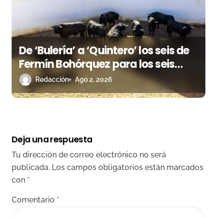
De ‘Bulería’ a ‘Quintero’ los seis de
Fermín Bohórquez para los seis
rejoneadores esta tarde en Huelva
Redacción
Ago 2, 2026
Deja una respuesta
Tu dirección de correo electrónico no será
publicada.
Los campos obligatorios están marcados
con
*
Comentario
*