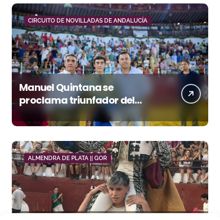
CIRCUITO DE NOVILLADAS DE ANDALUCÍA
Manuel Quintana se
proclama triunfador del
Circuito de Novilladas de
Andalucía tras imponerse en
Málaga
ALMENDRA DE PLATA || GOR