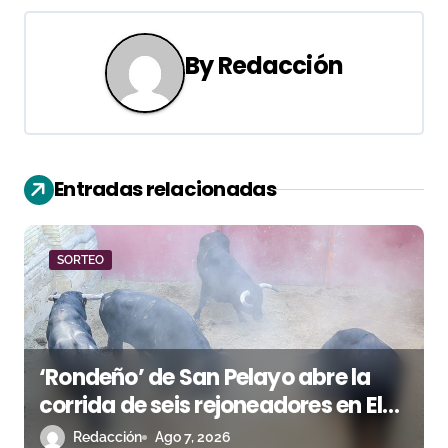
e
g
By
Redacción
a
c
i
Entradas relacionadas
ó
n
SORTEO
d
e
e
‘Rondeño’ de San Pelayo abre la
n
corrida de seis rejoneadores en El
Puerto de Santa María esta noche
Redacción
Ago 7, 2026