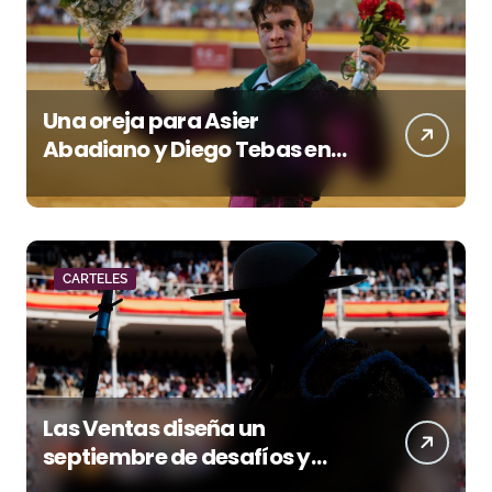
Una oreja para Asier
Abadiano y Diego Tebas en
una apertura de la Albahaca
marcada por el buen juego
de Los Maños
CARTELES
Las Ventas diseña un
septiembre de desafíos y
variedad ganadera