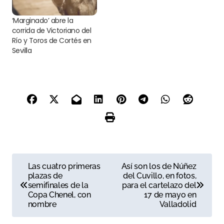
‘Marginado’ abre la
corrida de Victoriano del
Río y Toros de Cortés en
Sevilla
N
Las cuatro primeras
Así son los de Núñez
plazas de
del Cuvillo, en fotos,
a
semifinales de la
para el cartelazo del
Copa Chenel, con
17 de mayo en
v
nombre
Valladolid