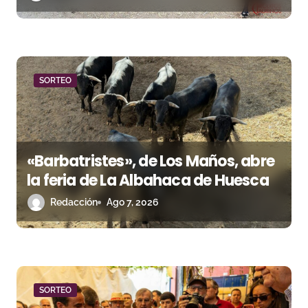
t
r
a
d
SORTEO
a
s
«Barbatristes», de Los Maños, abre
la feria de La Albahaca de Huesca
Redacción
Ago 7, 2026
SORTEO