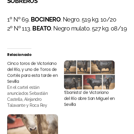
SOBREROS
1º Nº 69.
BOCINERO
. Negro. 519 kg. 10/20
2º Nº 113.
BEATO
. Negro mulato. 527 kg. 08/19
Relacionado
Cinco toros de Victoriano
del Río, y uno de Toros de
Cortés para esta tarde en
Sevilla
En el cartel están
‘Ebanista’ de Victoriano
anunciados Sebastián
del Río abre San Miguel en
Castella, Alejandro
Sevilla
Talavante y Roca Rey