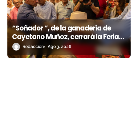
“Soñador ”, de la ganadería de
Cayetano Muñoz, cerrará la Feria
de las Colombinas 2026
Redacción
Ago 3, 2026