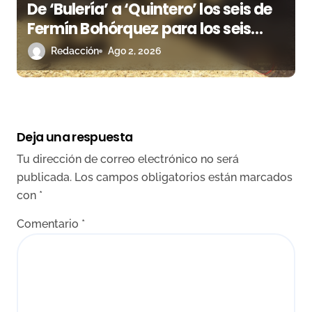
De ‘Bulería’ a ‘Quintero’ los seis de
Fermín Bohórquez para los seis
rejoneadores esta tarde en Huelva
Redacción
Ago 2, 2026
Deja una respuesta
Tu dirección de correo electrónico no será
publicada.
Los campos obligatorios están marcados
con
*
Comentario
*