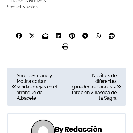
“El Mene” Sustituye A
Samuel Navalón
N
Sergio Serrano y
Novillos de
Molina cortan
diferentes
a
sendas orejas en el
ganaderías para esta
arranque de
tarde en Villaseca de
v
Albacete
la Sagra
e
g
By
Redacción