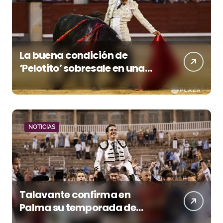
La buena condición de
‘Pelotito’ sobresale en una
noche gris en Las Ventas
NOTICIAS
Talavante confirma en
Palma su temporada de
figura y el palco niega el