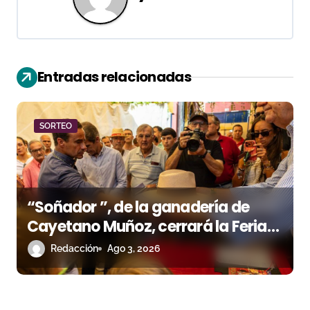
a
c
i
Entradas relacionadas
ó
n
SORTEO
d
e
e
“Soñador ”, de la ganadería de
n
Cayetano Muñoz, cerrará la Feria
de las Colombinas 2026
Redacción
Ago 3, 2026
t
r