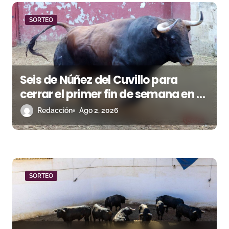
a
d
SORTEO
a
s
Seis de Núñez del Cuvillo para
cerrar el primer fin de semana en El
Puerto de Santa María
Redacción
Ago 2, 2026
SORTEO