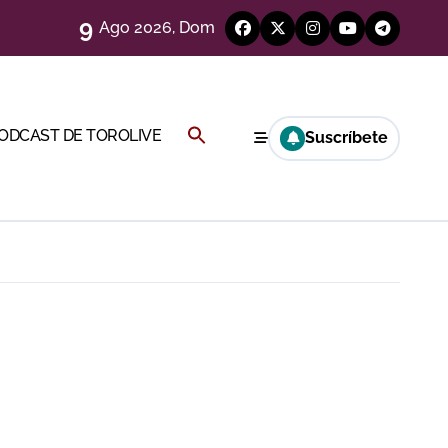
9
Ago 2026, Dom
eso
Buscar:
PODCAST DE TOROLIVE
Suscríbete
e
BOTÓN DE BÚSQUEDA
eria de Gor
y Hugo Tarbelli