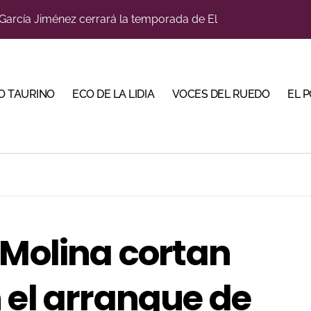
u sitio con una gran faena y dos orejas
bjetivo: la Puerta Grande de Crespo y el aroma de Morante
do en Pontevedra con tres orejas y una Puerta Grande de p
O TAURINO
ECO DE LA LIDIA
VOCES DEL RUEDO
EL 
Malagueta en una noche de recortes, emoción y gran ambient
iva la cuenta atrás de su feria con la renovación de abonos
ano abren la Puerta Grande en una tarde triunfal en Azuaga
ombros en el primer festejo de “La Almendra de Plata” de la F
ustons marcan la jornada con Julio Romero, Andy Cartagena 
 Molina cortan
la venta física para una de sus grandes citas del verano
 el arranque de