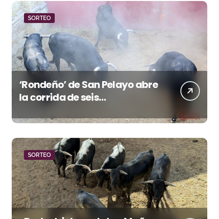
SORTEO
‘Rondeño’ de San Pelayo abre
la corrida de seis
rejoneadores en El Puerto de
Santa María esta noche
SORTEO