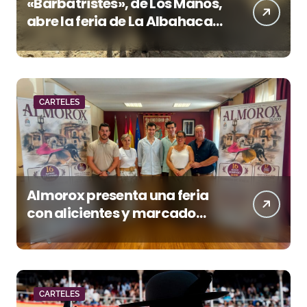
«Barbatristes», de Los Maños,
abre la feria de La Albahaca
de Huesca
CARTELES
Almorox presenta una feria
con alicientes y marcado
acento torista
CARTELES